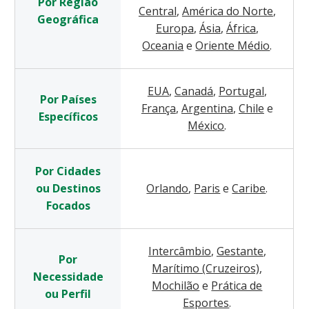
Por Região
Central
,
América do Norte
,
Geográfica
Europa
,
Ásia
,
África
,
Oceania
e
Oriente Médio
.
EUA
,
Canadá
,
Portugal
,
Por Países
França
,
Argentina
,
Chile
e
Específicos
México
.
Por Cidades
ou Destinos
Orlando
,
Paris
e
Caribe
.
Focados
Intercâmbio
,
Gestante
,
Por
Marítimo (Cruzeiros)
,
Necessidade
Mochilão
e
Prática de
ou Perfil
Esportes
.