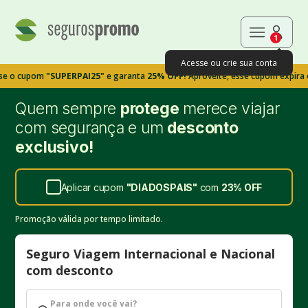
1
Acesse ou crie sua conta
pom
"SUPERPAI25"
e garanta
25% OFF!
Aproveite, esse cupom expira em 9m3
Quem sempre
protege
merece viajar
com segurança e um
desconto
exclusivo!
Aplicar cupom
"
DIADOSPAIS
"
com
23%
OFF
Promoção válida por tempo limitado.
Seguro Viagem Internacional e Nacional
com desconto
Para onde você vai?