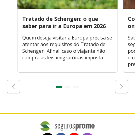
Tratado de Schengen: o que
Co
saber para ir a Europa em 2026
on
Quem deseja visitar a Europa precisa se
Sa
atentar aos requisitos do Tratado de
seg
Schengen. Afinal, caso o viajante não
po
cumpra as leis imigratórias imposta...
é 
pre