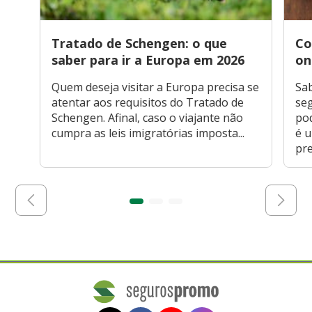
Tratado de Schengen: o que
Co
saber para ir a Europa em 2026
on
Quem deseja visitar a Europa precisa se
Sa
atentar aos requisitos do Tratado de
seg
Schengen. Afinal, caso o viajante não
po
cumpra as leis imigratórias imposta...
é 
pre