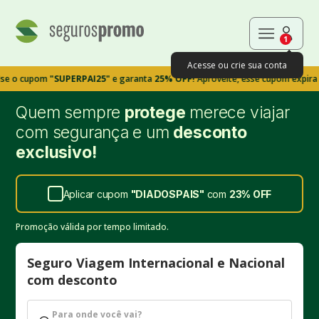
1
Acesse ou crie sua conta
pom
"SUPERPAI25"
e garanta
25% OFF!
Aproveite, esse cupom expira em 9m3
Quem sempre
protege
merece viajar
com segurança e um
desconto
exclusivo!
Aplicar cupom
"
DIADOSPAIS
"
com
23%
OFF
Promoção válida por tempo limitado.
Seguro Viagem Internacional e Nacional
com desconto
Para onde você vai?