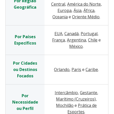
Por Região
Central
,
América do Norte
,
Geográfica
Europa
,
Ásia
,
África
,
Oceania
e
Oriente Médio
.
EUA
,
Canadá
,
Portugal
,
Por Países
França
,
Argentina
,
Chile
e
Específicos
México
.
Por Cidades
ou Destinos
Orlando
,
Paris
e
Caribe
.
Focados
Intercâmbio
,
Gestante
,
Por
Marítimo (Cruzeiros)
,
Necessidade
Mochilão
e
Prática de
ou Perfil
Esportes
.