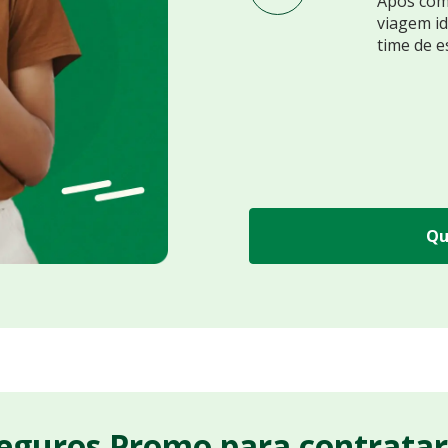
Após comp
viagem id
time de e
Qu
Seguros Promo para contrata