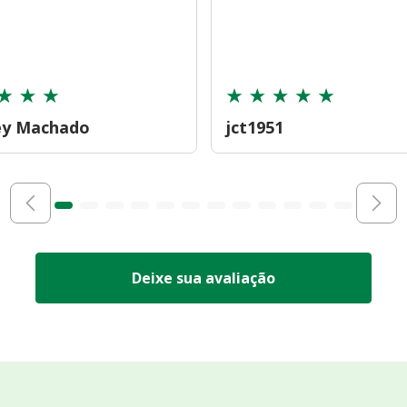
ey Machado
jct1951
Deixe sua avaliação