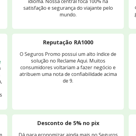
idioma. Nossa central foca 100% na
satisfação e segurança do viajante pelo
mundo.
Reputação RA1000
O Seguros Promo possui um alto índice de
solução no Reclame Aqui. Muitos
o
consumidores voltariam a fazer negócio e
m
atribuem uma nota de confiabilidade acima
m
de 9.
,
s
Desconto de 5% no pix
m
Dá para economizar ainda mais no Seguros