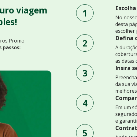
uro viagem
Escolha
1
No nosso
les!
desta pág
escolher 
Defina 
2
uros Promo
s passos:
A duração
cobertur
as datas 
Insira 
3
Preencha 
da sua v
melhores
Compare
4
Em um só
segurado
e garant
Contrat
5