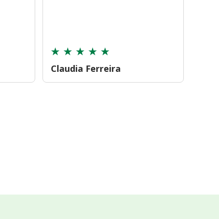
farmá
tamb
cont
Claudia Ferreira
Car