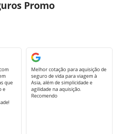
guros Promo
 com
Melhor cotação para aquisição de
Cont
bem
seguro de vida para viagem à
plata
as que
Asia, além de simplicidade e
fora,
o e
agilidade na aquisição.
usar
Recomendo
viage
dade!
atend
marc
hospi
usar,
reem