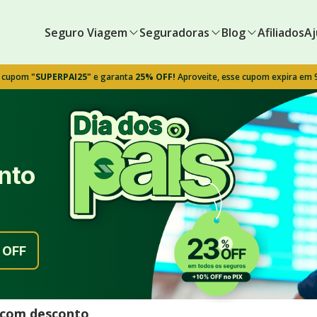
Seguro Viagem
Seguradoras
Blog
Afiliados
Aj
o cupom
"SUPERPAI25"
e garanta
25% OFF!
Aproveite, esse cupom expira em
nto
OFF
l com desconto