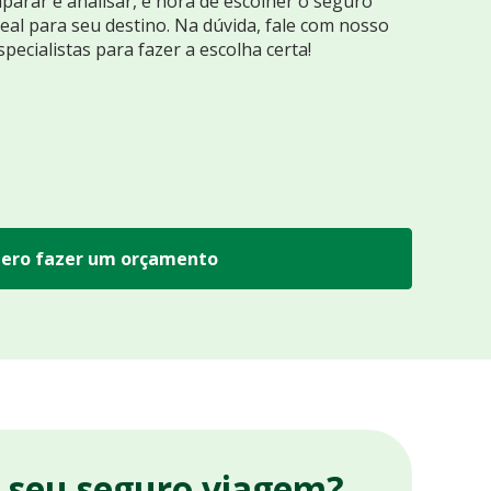
arar e analisar, é hora de escolher o seguro
eal para seu destino. Na dúvida, fale com nosso
specialistas para fazer a escolha certa!
ero fazer um orçamento
r seu seguro viagem?