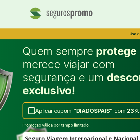
Use 
Quem sempre
protege
merece viajar com
segurança e um
desco
exclusivo!
Aplicar cupom
"
DIADOSPAIS
"
com
23%
Promoção válida por tempo limitado.
Seguro Viagem Internacional e Naciona