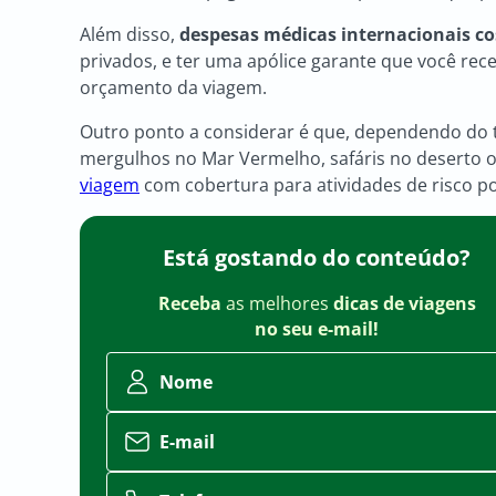
Além disso,
despesas médicas internacionais c
privados, e ter uma apólice garante que você r
orçamento da viagem.
Outro ponto a considerar é que, dependendo do t
mergulhos no Mar Vermelho, safáris no deserto 
viagem
com cobertura para atividades de risco p
Está gostando do conteúdo?
Receba
as melhores
dicas de viagens
no seu e-mail!
Nome
E-mail