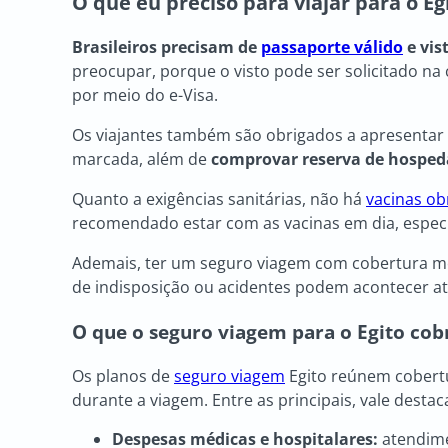
O que eu preciso para viajar para o Eg
Brasileiros precisam de
passaporte válido
e vis
preocupar, porque o visto pode ser solicitado na 
por meio do e-Visa.
Os viajantes também são obrigados a apresentar
marcada, além de
comprovar reserva de hosped
Quanto a exigências sanitárias, não há
vacinas ob
recomendado estar com as vacinas em dia, espe
Ademais, ter um seguro viagem com cobertura mé
de indisposição ou acidentes podem acontecer até
O que o
seguro viagem para o Egito
cob
Os planos de
seguro viagem
Egito reúnem cobertur
durante a viagem. Entre as principais, vale destac
Despesas médicas e hospitalares:
atendime