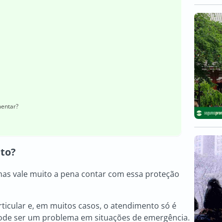
mentar?
ito
?
mas vale muito a pena contar com essa proteção
ticular e, em muitos casos, o atendimento só é
ode ser um problema em situações de emergência.