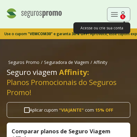
1
Acesse ou crie sua conta
 o cupom
"VEMCOM30"
e garanta
30% OFF!
Aproveite, esse cupom expira e
Seguros Promo
/
Seguradora de Viagem
/
Affinity
Seguro viagem
Affinity:
Planos Promocionais do Seguros
Promo!
Aplicar cupom
"
VIAJANTE
"
com
15% OFF
Comparar planos de Seguro Viagem