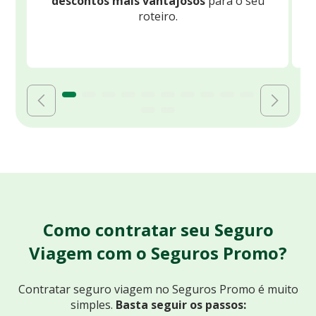
descontos mais vantajosos
para o seu
B
roteiro.
Como contratar seu Seguro
Viagem com o Seguros Promo?
Contratar seguro viagem no Seguros Promo
é muito
simples.
Basta seguir os passos: