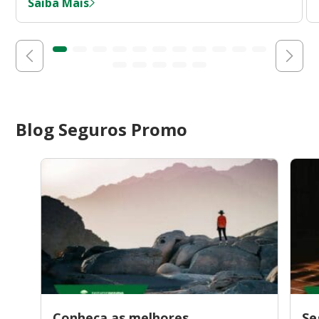
Saiba Mais
Blog Seguros Promo
Conheça as melhores
Se