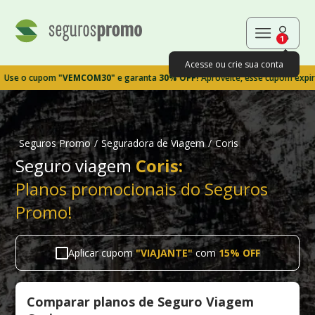
1
Acesse ou crie sua conta
o cupom
"VEMCOM30"
e garanta
30% OFF!
Aproveite, esse cupom expira em 
Seguros Promo
/
Seguradora de Viagem
/
Coris
Seguro viagem
Coris:
Planos promocionais do Seguros
Promo!
Aplicar cupom
"
VIAJANTE
"
com
15% OFF
Comparar planos de Seguro Viagem