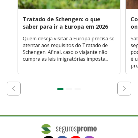
Tratado de Schengen: o que
Co
saber para ir a Europa em 2026
on
Quem deseja visitar a Europa precisa se
Sa
atentar aos requisitos do Tratado de
seg
Schengen. Afinal, caso o viajante não
po
cumpra as leis imigratórias imposta...
é 
pre