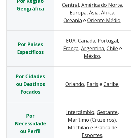
Por Região
Central
,
América do Norte
,
Geográfica
Europa
,
Ásia
,
África
,
Oceania
e
Oriente Médio
.
EUA
,
Canadá
,
Portugal
,
Por Países
França
,
Argentina
,
Chile
e
Específicos
México
.
Por Cidades
ou Destinos
Orlando
,
Paris
e
Caribe
.
Focados
Intercâmbio
,
Gestante
,
Por
Marítimo (Cruzeiros)
,
Necessidade
Mochilão
e
Prática de
ou Perfil
Esportes
.