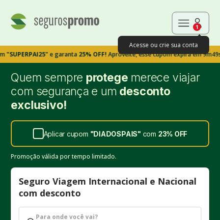
1
Acesse ou crie sua conta
RPAI25"
e garanta
25% OFF!
Aproveite, esse cupom expira em 9m48s
Quem sempre
protege
merece viajar
com segurança e um
desconto
exclusivo!
Aplicar cupom
"
DIADOSPAIS
"
com
23%
OFF
Promoção válida por tempo limitado.
Seguro Viagem Internacional e Nacional
com desconto
Para onde você vai?