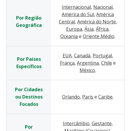
Internacional
,
Nacional
,
América do Sul
,
América
Por Região
Central
,
América do Norte
,
Geográfica
Europa
,
Ásia
,
África
,
Oceania
e
Oriente Médio
.
EUA
,
Canadá
,
Portugal
,
Por Países
França
,
Argentina
,
Chile
e
Específicos
México
.
Por Cidades
ou Destinos
Orlando
,
Paris
e
Caribe
.
Focados
Intercâmbio
,
Gestante
,
Por
Marítimo (Cruzeiros)
,