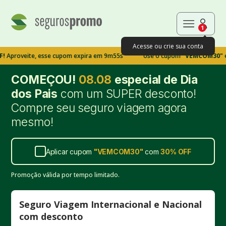
1
Acesse ou crie sua conta
eite, esse cupom expira em 9m54s
Use o cupom
"VEMCOM30"
e garan
COMEÇOU!
08.08
especial de Dia
dos Pais
com um SUPER desconto!
Compre seu seguro viagem agora
mesmo!
Aplicar cupom
"
VEMCOM30
"
com
30%
OFF
Promoção válida por tempo limitado.
Seguro Viagem Internacional e Nacional
com desconto