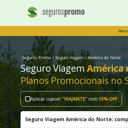
Use 
Seguros Promo
/
Seguro Viagem
/
América do Norte
Seguro Viagem
América 
Planos Promocionais no
Aplicar cupom
"
VIAJANTE
"
com
15% OFF
Seguro Viagem América do Norte: comp