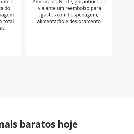
ante a
América do Norte, garantindo ao
ba
ca do
viajante um reembolso para
Viagem
gastos com hospedagem,
re
 total
alimentação e deslocamento.
as.
ais baratos hoje