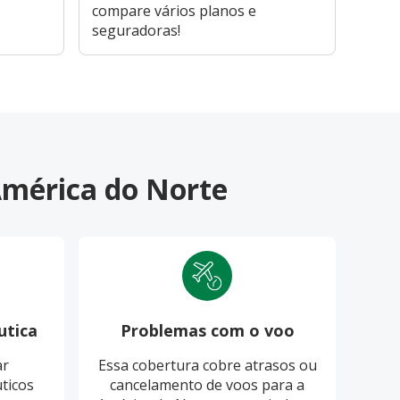
compare vários planos e
seguradoras!
América do Norte
utica
Problemas com o voo
Pro
ar
Essa cobertura cobre atrasos ou
O S
ticos
cancelamento de voos para a
cobri