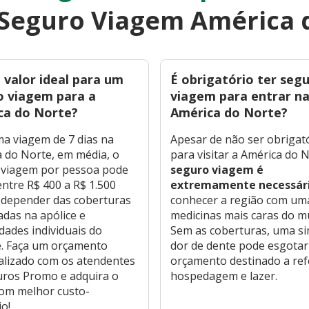
 Seguro Viagem América 
 valor ideal para um
É obrigatório ter seg
o viagem para a
viagem para entrar n
ca do Norte?
América do Norte?
a viagem de 7 dias na
Apesar de não ser obrigat
 do Norte, em média, o
para visitar a América do 
 viagem por pessoa pode
seguro viagem é
entre R$ 400 a R$ 1.500
extremamente necessár
a depender das coberturas
conhecer a região com um
adas na apólice e
medicinas mais caras do m
dades individuais do
Sem as coberturas, uma s
e. Faça um orçamento
dor de dente pode esgotar
alizado com os atendentes
orçamento destinado a ref
uros Promo e adquira o
hospedagem e lazer.
com melhor custo-
io!