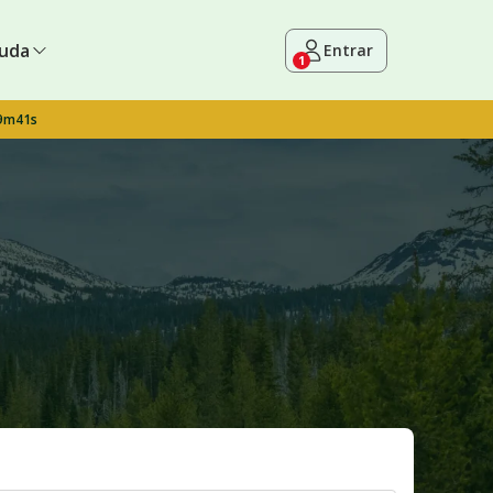
uda
Entrar
1
 9m40s