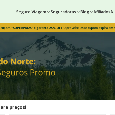
Seguro Viagem
Seguradoras
Blog
Afiliados
Aj
o cupom
"SUPERPAI25"
e garanta
25% OFF!
Aproveite, esse cupom expira em
do Norte:
 Seguros Promo
are preços!