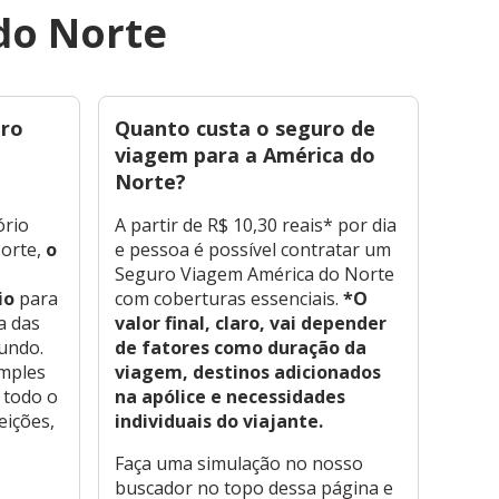
do Norte
uro
Quanto custa o seguro de
a
viagem para a América do
Norte?
ório
A partir de R$ 10,30 reais* por dia
Norte,
o
e pessoa é possível contratar um
Seguro Viagem América do Norte
io
para
com coberturas essenciais.
*O
a das
valor final, claro, vai depender
undo.
de fatores como duração da
imples
viagem, destinos adicionados
 todo o
na apólice e necessidades
eições,
individuais do viajante.
Faça uma simulação no nosso
buscador no topo dessa página e