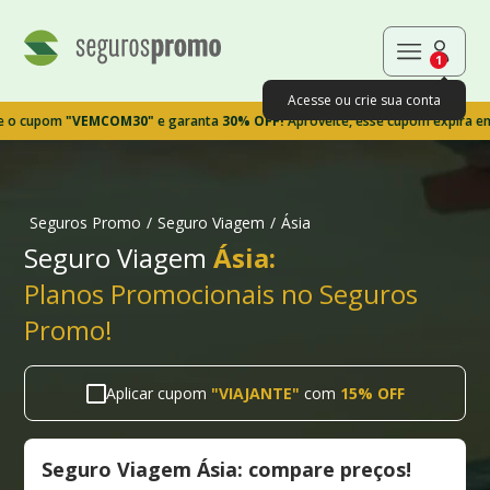
1
Acesse ou crie sua conta
pom
"VEMCOM30"
e garanta
30% OFF!
Aproveite, esse cupom expira em 9m39
Seguros Promo
/
Seguro Viagem
/
Ásia
Seguro Viagem
Ásia:
Planos Promocionais no Seguros
Promo!
Aplicar cupom
"
VIAJANTE
"
com
15% OFF
Seguro Viagem Ásia: compare preços!