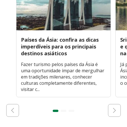
Países da Ásia: confira as dicas
Sr
imperdíveis para os principais
e 
destinos asiáticos
na
Fazer turismo pelos países da Ásia é
Já 
uma oportunidade ímpar de mergulhar
Ási
em tradições milenares, conhecer
inc
culturas completamente diferentes,
o o
visitar c...