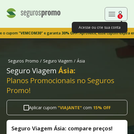
1
Acesse ou crie sua conta
pom
"VEMCOM30"
e garanta
30% OFF!
Aproveite, esse cupom expira em 9m39
Seguros Promo
/
Seguro Viagem
/
Ásia
Seguro Viagem
Ásia:
Planos Promocionais no Seguros
Promo!
Aplicar cupom
"
VIAJANTE
"
com
15% OFF
Seguro Viagem Ásia: compare preços!