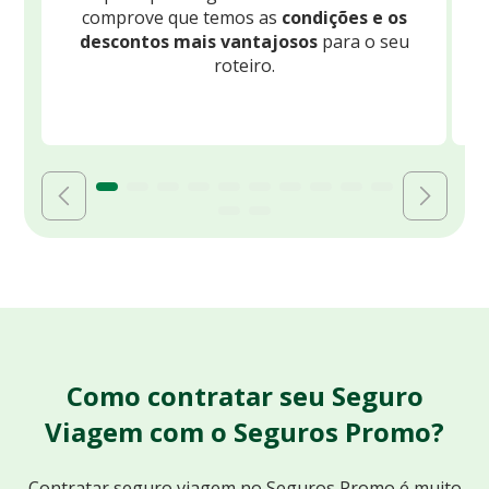
comprove que temos as
condições e os
descontos mais vantajosos
para o seu
B
roteiro.
Como contratar seu Seguro
Viagem com o Seguros Promo?
Contratar seguro viagem no Seguros Promo
é muito