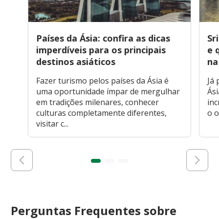
Países da Ásia: confira as dicas
Sr
imperdíveis para os principais
e 
destinos asiáticos
na
Fazer turismo pelos países da Ásia é
Já 
uma oportunidade ímpar de mergulhar
Ási
em tradições milenares, conhecer
inc
culturas completamente diferentes,
o o
visitar c...
Perguntas Frequentes sobre