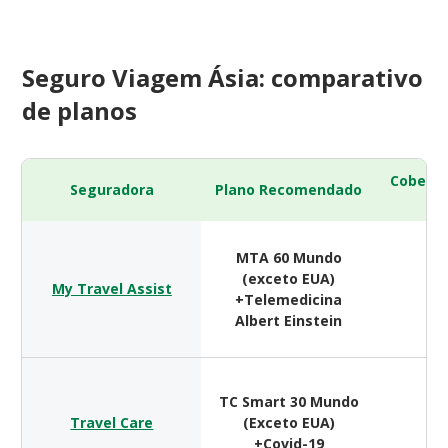
Seguro Viagem Ásia: comparativo
de planos
Cobertu
Seguradora
Plano Recomendado
(
MTA 60 Mundo
(exceto EUA)
My Travel Assist
$ 
+Telemedicina
Albert Einstein
TC Smart 30 Mundo
Travel Care
(Exceto EUA)
$ 
+Covid-19