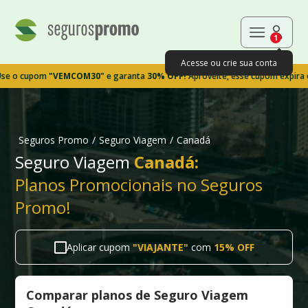
1
Acesse ou crie sua conta
upom
"VEMCOM30"
e garanta
30% OFF!
Aproveite, esse cupom expira em 9m3
Seguros Promo
/
Seguro Viagem
/
Canadá
Seguro Viagem
Canadá:
Planos Promocionais no Seguros
Promo!
Aplicar cupom
"
VIAJANTE
"
com
15% OFF
Comparar planos de Seguro Viagem