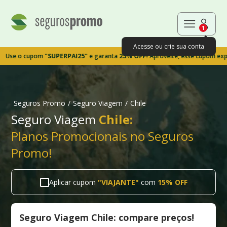
1
Acesse ou crie sua conta
o cupom
"SUPERPAI25"
e garanta
25% OFF!
Aproveite, esse cupom expira em
Seguros Promo
/
Seguro Viagem
/
Chile
Seguro Viagem
Chile:
Planos Promocionais no Seguros
Promo!
Aplicar cupom
"
VIAJANTE
"
com
15% OFF
Seguro Viagem Chile: compare preços!