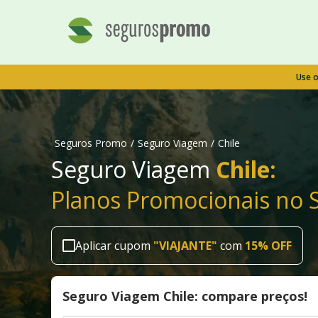
Use 
Seguros Promo
/
Seguro Viagem
/
Chile
Seguro Viagem
Chile:
Planos Promocionais no 
Aplicar cupom
"
VIAJANTE
"
com
15% OFF
Seguro Viagem Chile: compare preços!