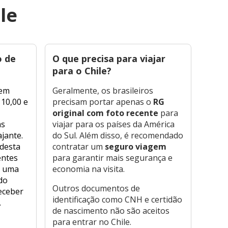
le
o de
O que precisa para viajar
Qua
para o Chile?
ate
Chil
gem
Geralmente, os brasileiros
 10,00 e
precisam portar apenas o
RG
Difer
original com foto recente
para
Argen
as
viajar para os países da América
sist
ajante.
do Sul. Além disso, é recomendado
gratu
 desta
contratar um
seguro viagem
estr
entes
para garantir mais segurança e
chil
e uma
economia na visita.
da Am
do
estru
Outros documentos de
eceber
copag
identificação como CNH e certidão
.
qual
de nascimento não são aceitos
vem d
para entrar no Chile.
valor