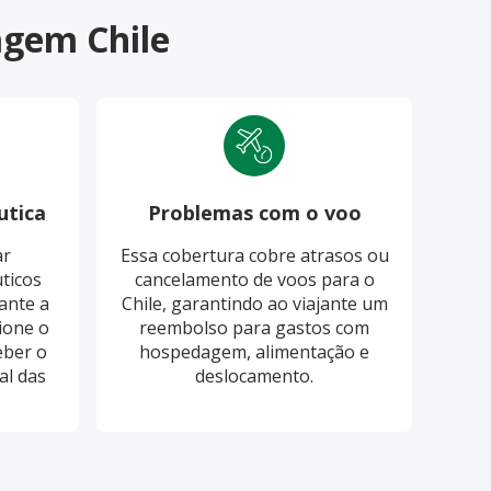
agem Chile
utica
Problemas com o voo
Pro
ar
Essa cobertura cobre atrasos ou
O S
ticos
cancelamento de voos para o
cobri
ante a
Chile, garantindo ao viajante um
ba
ione o
reembolso para gastos com
eber o
hospedagem, alimentação e
re
al das
deslocamento.