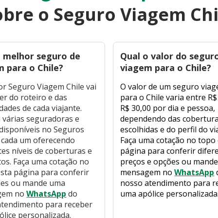
obre o Seguro Viagem Chi
o melhor seguro de
Qual o valor do segur
 para o Chile?
viagem para o Chile?
r Seguro Viagem Chile vai
O valor de um seguro via
r do roteiro e das
para o Chile varia entre R$
dades de cada viajante.
R$ 30,00 por dia e pessoa,
 várias seguradoras e
dependendo das cobertur
disponíveis no Seguros
escolhidas e do perfil do vi
 cada um oferecendo
Faça uma cotação no topo
tes níveis de coberturas e
página para conferir difer
os. Faça uma cotação no
preços e opções ou mand
sta página para conferir
mensagem no
WhatsApp
ões ou mande uma
nosso atendimento para r
gem no
WhatsApp
do
uma apólice personalizada
atendimento para receber
lice personalizada.