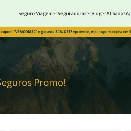
Seguro Viagem
Seguradoras
Blog
Afiliados
Aj
o cupom
"VEMCOM30"
e garanta
30% OFF!
Aproveite, esse cupom expira em 
Seguros Promo!