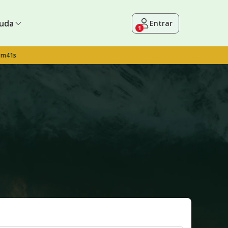
uda
Entrar
1
9m40s