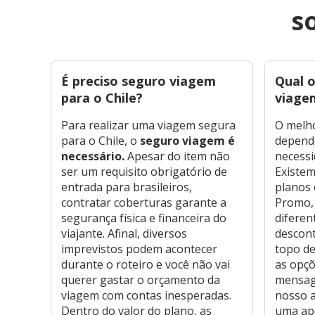
s
É preciso seguro viagem
Qual 
para o Chile?
viagem
Para realizar uma viagem segura
O melho
para o Chile, o
seguro viagem é
depende
necessário.
Apesar do item não
necessi
ser um requisito obrigatório de
Existem
entrada para brasileiros,
planos 
contratar coberturas garante a
Promo,
segurança física e financeira do
diferen
viajante. Afinal, diversos
descont
imprevistos podem acontecer
topo de
durante o roteiro e você não vai
as opç
querer gastar o orçamento da
mensa
viagem com contas inesperadas.
nosso 
Dentro do valor do plano, as
uma apó