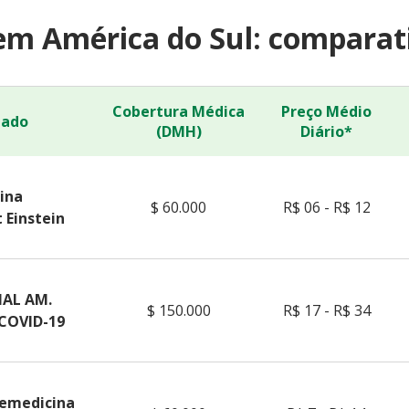
em América do Sul: comparati
Cobertura Médica
Preço Médio
dado
(DMH)
Diário*
ina
$ 60.000
R$ 06 - R$ 12
 Einstein
AL AM.
$ 150.000
R$ 17 - R$ 34
 COVID-19
lemedicina