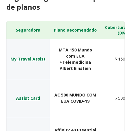
de planos
Cobertura 
Seguradora
Plano Recomendado
(DMH)
MTA 150 Mundo
com EUA
My Travel Assist
$ 150.0
+Telemedicina
Albert Einstein
AC 500 MUNDO COM
Assist Card
$ 500.0
EUA COVID-19
Affinity 40 Essential