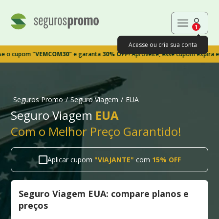
1
Acesse ou crie sua conta
upom
"VEMCOM30"
e garanta
30% OFF!
Aproveite, esse cupom expira em 9m3
Seguros Promo
/
Seguro Viagem
/
EUA
Seguro Viagem
EUA
Com o Melhor Preço Garantido!
Aplicar cupom
"
VIAJANTE
"
com
15% OFF
Seguro Viagem EUA: compare planos e
preços