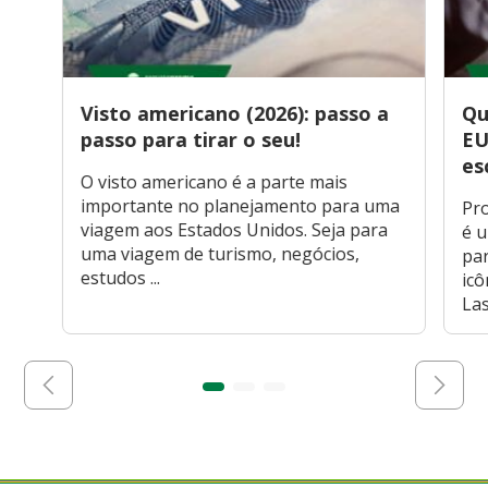
Visto americano (2026): passo a
Qu
passo para tirar o seu!
EU
es
O visto americano é a parte mais
importante no planejamento para uma
Pr
viagem aos Estados Unidos. Seja para
é u
uma viagem de turismo, negócios,
pa
estudos ...
icô
Las