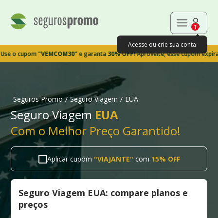
1
Acesse ou crie sua conta
 cupom
"VEMCOM30"
e garanta
30% OFF!
Aproveite, esse cupom expira em 9
Seguros Promo
/
Seguro Viagem
/
EUA
Seguro Viagem
EUA
Com o Melhor Preço Garantido!
Aplicar cupom
"
VIAJANTE
"
com
15% OFF
Seguro Viagem EUA: compare planos e
preços