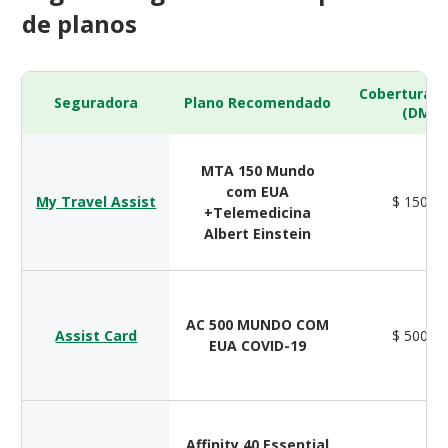
de planos
Cobertura 
Seguradora
Plano Recomendado
(DMH)
MTA 150 Mundo
com EUA
My Travel Assist
$ 150.0
+Telemedicina
Albert Einstein
AC 500 MUNDO COM
Assist Card
$ 500.0
EUA COVID-19
Affinity 40 Essential