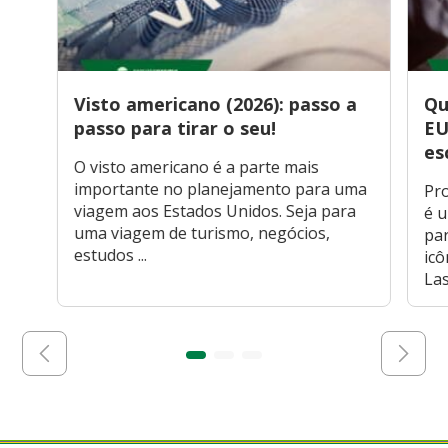
Visto americano (2026): passo a
Qu
passo para tirar o seu!
EU
es
O visto americano é a parte mais
importante no planejamento para uma
Pr
viagem aos Estados Unidos. Seja para
é u
uma viagem de turismo, negócios,
pa
estudos ...
icô
Las