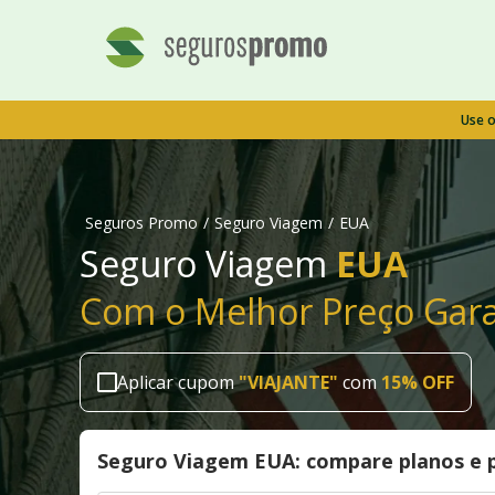
Use 
Seguros Promo
/
Seguro Viagem
/
EUA
Seguro Viagem
EUA
Com o Melhor Preço Gara
Aplicar cupom
"
VIAJANTE
"
com
15% OFF
Seguro Viagem EUA: compare planos e 