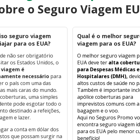
obre o Seguro Viagem E
ciso seguro viagem
Qual é o melhor segu
iajar para os EUA?
viagem para os EUA?
de não ser obrigatório
O melhor seguro viagem p
sitar os Estados Unidos, o
EUA deve ter
alta cobertu
 viagem é
para Despesas Médicas e
amente necessário
para
Hospitalares (DMH),
devi
er o país com uma das
altos custos de saúde no p
as mais caras do mundo.
Também é importante incl
coberturas, uma simples
apólice coberturas para
dente pode esgotar todo o
imprevistos comuns com a
to destinado a refeições,
bagagem e o voo.
agem e lazer.
Aqui no Seguros Promo vo
encontra seguro viagem id
agar a conta em dólar dos
para os EUA pelo menor c
stos que possam surgir na
benefício!