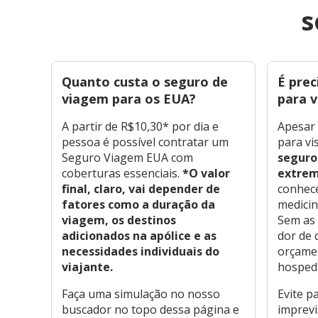
s
Quanto custa o seguro de
É pre
viagem para os EUA?
para v
A partir de R$10,30* por dia e
Apesar 
pessoa é possível contratar um
para vi
Seguro Viagem EUA com
seguro
coberturas essenciais.
*O valor
extrem
final, claro, vai depender de
conhec
fatores como a duração da
medicin
viagem, os destinos
Sem as 
adicionados na apólice e as
dor de 
necessidades individuais do
orçamen
viajante.
hosped
Faça uma simulação no nosso
Evite p
buscador no topo dessa página e
imprevi