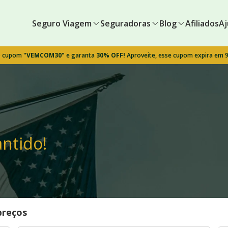
Seguro Viagem
Seguradoras
Blog
Afiliados
Aj
o cupom
"VEMCOM30"
e garanta
30% OFF!
Aproveite, esse cupom expira em 
ntido!
preços