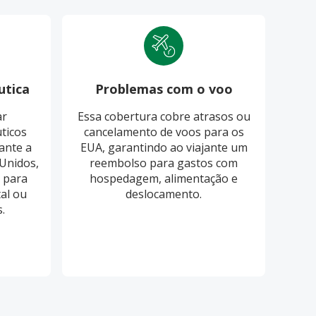
utica
Problemas com o voo
Pro
ar
Essa cobertura cobre atrasos ou
O S
ticos
cancelamento de voos para os
cobri
ante a
EUA, garantindo ao viajante um
ba
Unidos,
reembolso para gastos com
 para
hospedagem, alimentação e
re
al ou
deslocamento.
.