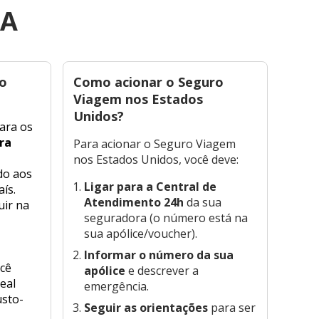
UA
ro
Como acionar o Seguro
Qual
Viagem nos Estados
melh
Unidos?
Via
ara os
ra
Para acionar o Seguro Viagem
No
S
nos Estados Unidos, você deve:
encon
do aos
que 
Ligar para a Central de
aís.
barat
Atendimento 24h
da sua
uir na
Contr
seguradora (o número está na
Viag
sua apólice/voucher).
Univ
Assi
Informar o número da sua
cê
outra
apólice
e descrever a
eal
emergência.
usto-
Seguir as orientações
para ser