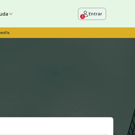
uda
Entrar
1
9m40s