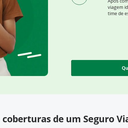
Após comp
viagem id
time de e
Qu
s coberturas de um Seguro 