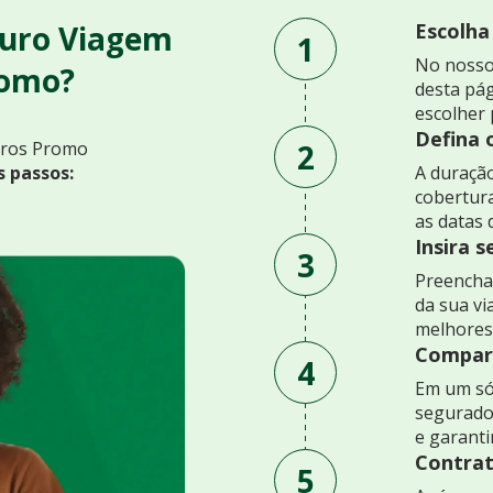
guro Viagem
Escolha
1
No nosso
romo?
desta pág
escolher 
Defina 
2
uros Promo
s passos:
A duração
cobertur
as datas 
Insira 
3
Preencha 
da sua v
melhores
Compare
4
Em um só
segurado
e garant
Contrat
5