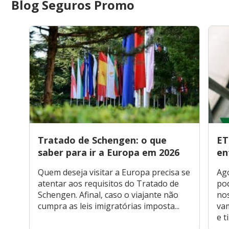
Blog Seguros Promo
Tratado de Schengen: o que
ET
saber para ir a Europa em 2026
en
Quem deseja visitar a Europa precisa se
Ago
atentar aos requisitos do Tratado de
pod
Schengen. Afinal, caso o viajante não
nos
cumpra as leis imigratórias imposta...
vam
e ti