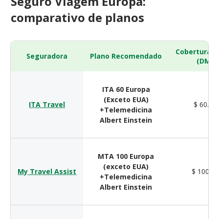
Seguro Viagem Europa:
comparativo de planos
Cobertura 
Seguradora
Plano Recomendado
(DMH)
ITA 60 Europa
(Exceto EUA)
ITA Travel
$ 60.00
+Telemedicina
Albert Einstein
MTA 100 Europa
(exceto EUA)
My Travel Assist
$ 100.0
+Telemedicina
Albert Einstein