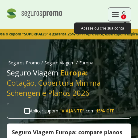
1
Acesse ou crie sua conta
cupom
"SUPERPAI25"
e garanta
25% OFF!
Aproveite, esse cupom expira em 9m
Seguros Promo
/
Seguro Viagem
/
Europa
Seguro Viagem
Europa:
Cotação, Cobertura Mínima
Schengen e Planos 2026
Aplicar cupom
"
VIAJANTE
"
com
15% OFF
Seguro Viagem Europa: compare planos