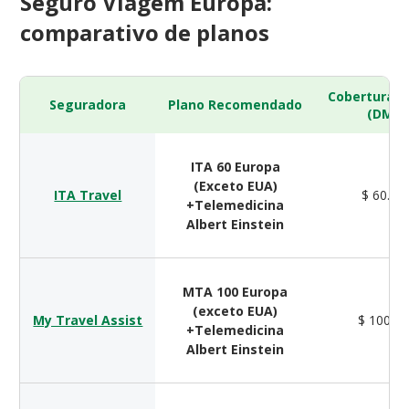
Seguro Viagem Europa:
comparativo de planos
Cobertura 
Seguradora
Plano Recomendado
(DMH)
ITA 60 Europa
(Exceto EUA)
ITA Travel
$ 60.00
+Telemedicina
Albert Einstein
MTA 100 Europa
(exceto EUA)
My Travel Assist
$ 100.0
+Telemedicina
Albert Einstein