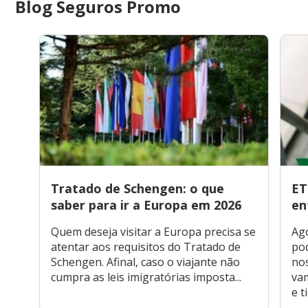
Blog Seguros Promo
Tratado de Schengen: o que
ET
saber para ir a Europa em 2026
en
Quem deseja visitar a Europa precisa se
Ago
atentar aos requisitos do Tratado de
pod
Schengen. Afinal, caso o viajante não
nos
cumpra as leis imigratórias imposta...
vam
e ti