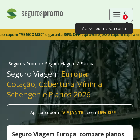
1
Acesse ou crie sua conta
upom
"VEMCOM30"
e garanta
30% OFF!
Aproveite, esse cupom expira em 9m3
Seguros Promo
/
Seguro Viagem
/
Europa
Seguro Viagem
Europa:
Cotação, Cobertura Mínima
Schengen e Planos 2026
Aplicar cupom
"
VIAJANTE
"
com
15% OFF
Seguro Viagem Europa: compare planos