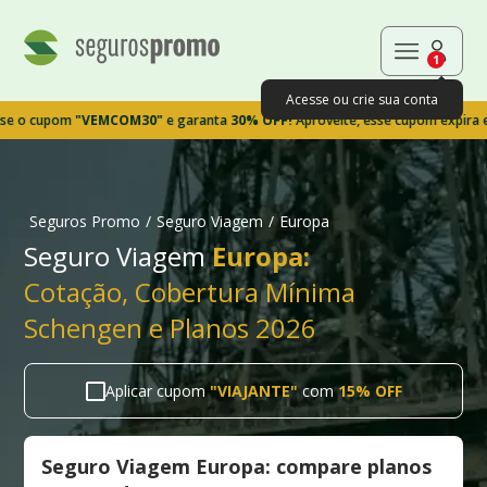
1
Acesse ou crie sua conta
upom
"VEMCOM30"
e garanta
30% OFF!
Aproveite, esse cupom expira em 9m3
Seguros Promo
/
Seguro Viagem
/
Europa
Seguro Viagem
Europa:
Cotação, Cobertura Mínima
Schengen e Planos 2026
Aplicar cupom
"
VIAJANTE
"
com
15% OFF
Seguro Viagem Europa: compare planos