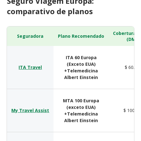
Seguro Viagem Europa:
comparativo de planos
Cobertura 
Seguradora
Plano Recomendado
(DMH)
ITA 60 Europa
(Exceto EUA)
ITA Travel
$ 60.00
+Telemedicina
Albert Einstein
MTA 100 Europa
(exceto EUA)
My Travel Assist
$ 100.0
+Telemedicina
Albert Einstein