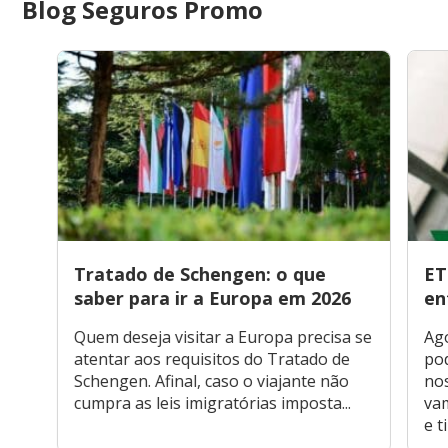
Blog Seguros Promo
Tratado de Schengen: o que
ET
saber para ir a Europa em 2026
en
Quem deseja visitar a Europa precisa se
Ago
atentar aos requisitos do Tratado de
pod
Schengen. Afinal, caso o viajante não
nos
cumpra as leis imigratórias imposta...
vam
e ti