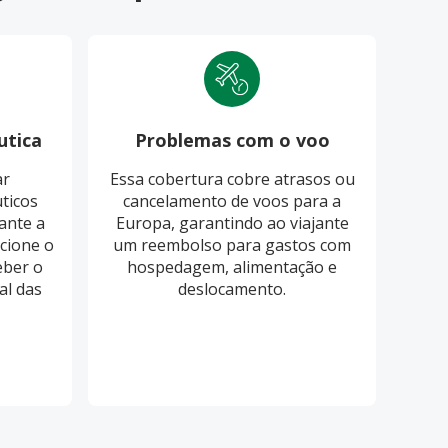
utica
Problemas com o voo
Pro
ar
Essa cobertura cobre atrasos ou
O S
ticos
cancelamento de voos para a
cobri
ante a
Europa, garantindo ao viajante
ba
cione o
um reembolso para gastos com
eber o
hospedagem, alimentação e
re
al das
deslocamento.