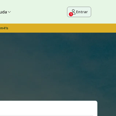
uda
Entrar
1
9m40s