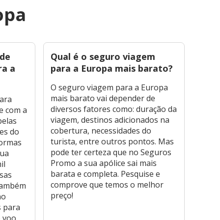
opa
 de
Qual é o seguro viagem
O qu
ra a
para a Europa mais barato?
viag
O seguro viagem para a Europa
O Se
mais barato vai depender de
europ
ara
diversos fatores como: duração da
despe
e com a
viagem, destinos adicionados na
(DMH)
pelas
cobertura, necessidades do
trasl
ses do
turista, entre outros pontos. Mas
prob
normas
pode ter certeza que no Seguros
Segu
Sua
Promo a sua apólice sai mais
opçõe
il
barata e completa. Pesquise e
neces
esas
comprove que temos o melhor
imigr
 também
preço!
no
s para
 voo,