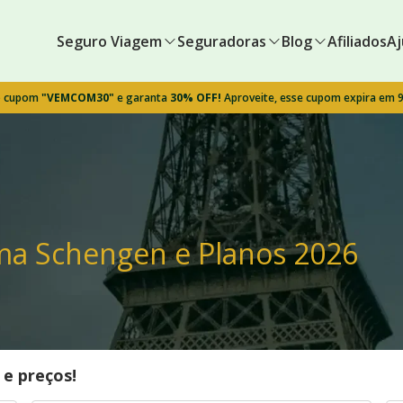
Seguro Viagem
Seguradoras
Blog
Afiliados
Aj
o cupom
"VEMCOM30"
e garanta
30% OFF!
Aproveite, esse cupom expira em 
ma Schengen e Planos 2026
e preços!