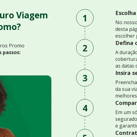
guro Viagem
Escolha
1
No nosso
romo?
desta pág
escolher 
Defina 
2
uros Promo
s passos:
A duração
cobertur
as datas 
Insira 
3
Preencha 
da sua v
melhores
Compare
4
Em um só
segurado
e garant
Contrat