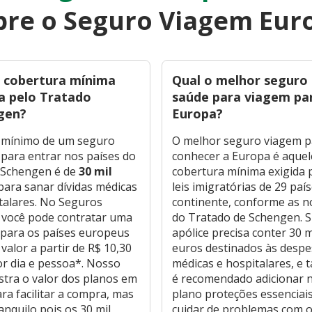
bre o Seguro Viagem Eur
a cobertura mínima
Qual o melhor seguro
a pelo Tratado
saúde para viagem pa
gen?
Europa?
r mínimo de um seguro
O melhor seguro viagem p
para entrar nos países do
conhecer a Europa é aquel
 Schengen é de
30 mil
cobertura mínima exigida 
 para sanar dívidas médicas
leis imigratórias de 29 paí
talares. No Seguros
continente, conforme as 
 você pode contratar uma
do Tratado de Schengen. 
 para os países europeus
apólice precisa conter 30 m
valor a partir de R$ 10,30
euros destinados às desp
or dia e pessoa*. Nosso
médicas e hospitalares, e
stra o valor dos planos em
é recomendado adicionar 
ara facilitar a compra, mas
plano proteções essenciai
ranquilo pois os 30 mil
cuidar de problemas com o