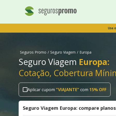
Use 
Seguros Promo
/
Seguro Viagem
/
Europa
Seguro Viagem
Europa:
Cotação, Cobertura Míni
Aplicar cupom
"
VIAJANTE
"
com
15% OFF
Seguro Viagem Europa: compare planos 