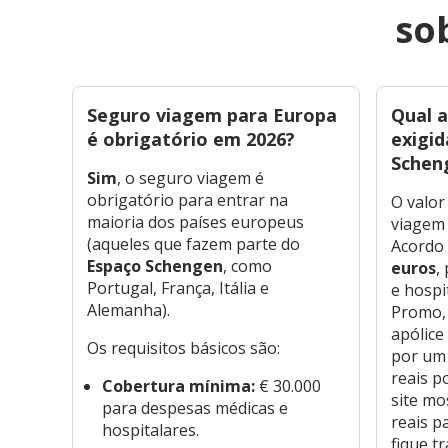
so
Seguro viagem para Europa
Qual 
é obrigatório em 2026?
exigid
Schen
Sim
, o seguro viagem é
obrigatório para entrar na
O valo
maioria dos países europeus
viagem 
(aqueles que fazem parte do
Acordo
Espaço Schengen
, como
euros
,
Portugal, França, Itália e
e hospi
Alemanha).
Promo,
apólice
Os requisitos básicos são:
por um 
reais p
Cobertura mínima:
€ 30.000
site mo
para despesas médicas e
reais p
hospitalares.
fique t