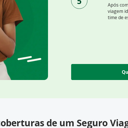
5
Após comp
viagem id
time de e
Qu
 coberturas de um Seguro Vi