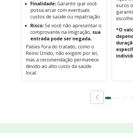
Finalidade:
Garantir que você
euros o
possa arcar com eventuais
garanti
custos de saúde ou repatriação.
escolhi
Risco:
Se você não apresentar o
*O valo
comprovante na imigração,
sua
depend
entrada pode ser negada.
duraçã
Países fora do tratado, como o
especí
Reino Unido, não exigem por lei,
individ
mas a recomendação permanece
devido ao alto custo da saúde
local.