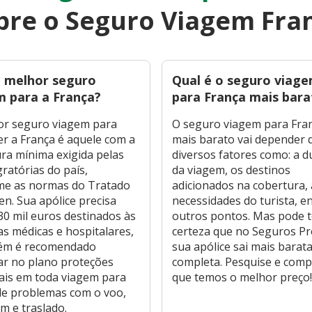
bre o Seguro Viagem Fra
o melhor seguro
Qual é o seguro viag
m para a França?
para França mais bara
or seguro viagem para
O seguro viagem para Fra
r a França é aquele com a
mais barato vai depender 
ra mínima exigida pelas
diversos fatores como: a 
gratórias do país,
da viagem, os destinos
me as normas do Tratado
adicionados na cobertura, 
n. Sua apólice precisa
necessidades do turista, e
30 mil euros destinados às
outros pontos. Mas pode t
s médicas e hospitalares,
certeza que no Seguros P
ém é recomendado
sua apólice sai mais barata
ar no plano proteções
completa. Pesquise e com
ais em toda viagem para
que temos o melhor preço
de problemas com o voo,
 e traslado.