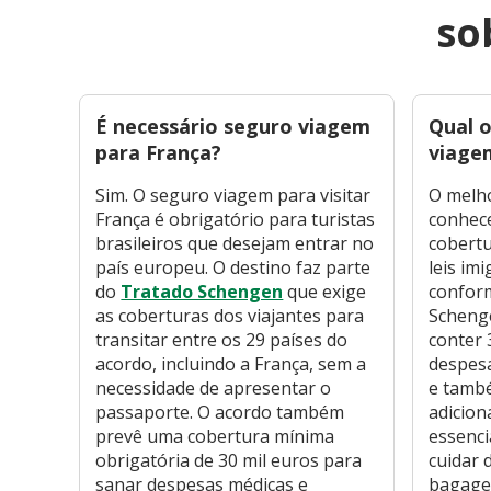
so
É necessário seguro viagem
Qual 
para França?
viage
Sim. O seguro viagem para visitar
O melh
França é obrigatório para turistas
conhece
brasileiros que desejam entrar no
cobertu
país europeu. O destino faz parte
leis imi
do
Tratado Schengen
que exige
confor
as coberturas dos viajantes para
Schenge
transitar entre os 29 países do
conter 
acordo, incluindo a França, sem a
despesa
necessidade de apresentar o
e tamb
passaporte. O acordo também
adicion
prevê uma cobertura mínima
essenci
obrigatória de 30 mil euros para
cuidar 
sanar despesas médicas e
bagagem