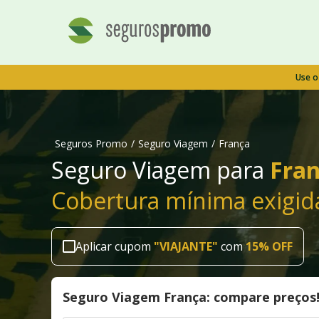
Use 
Seguros Promo
/
Seguro Viagem
/
França
Seguro Viagem para
Fran
Cobertura mínima exigid
Aplicar cupom
"
VIAJANTE
"
com
15% OFF
Seguro Viagem França: compare preços