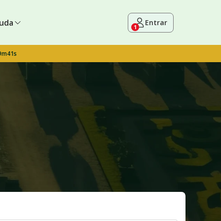
uda
Entrar
1
 9m40s