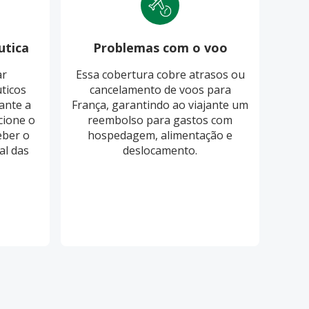
utica
Problemas com o voo
Pro
ar
Essa cobertura cobre atrasos ou
O S
ticos
cancelamento de voos para
cobri
ante a
França, garantindo ao viajante um
ba
cione o
reembolso para gastos com
eber o
hospedagem, alimentação e
re
al das
deslocamento.