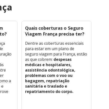
nça
em
Quais coberturas o Seguro
O qu
to?
Viagem França precisa ter?
na F
nça
Dentre as coberturas essenciais
Para 
de
para estar em um plano de
neces
duração
seguro viagem para França, estão
um s
as que cobrem:
despesas
mínim
às
médicas e hospitalares,
despe
ntre
assistência odontológica,
e, de
er
problemas com o voo ou
um v
romo a
bagagem, repatriação
exigi
 e
sanitária e traslado e
finan
prove
repatriamento do corpo.
rese
!