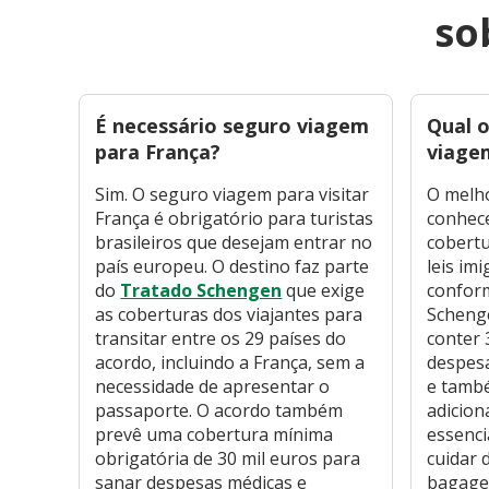
so
É necessário seguro viagem
Qual 
para França?
viage
Sim. O seguro viagem para visitar
O melh
França é obrigatório para turistas
conhece
brasileiros que desejam entrar no
cobertu
país europeu. O destino faz parte
leis imi
do
Tratado Schengen
que exige
confor
as coberturas dos viajantes para
Schenge
transitar entre os 29 países do
conter 
acordo, incluindo a França, sem a
despesa
necessidade de apresentar o
e tamb
passaporte. O acordo também
adicion
prevê uma cobertura mínima
essenci
obrigatória de 30 mil euros para
cuidar 
sanar despesas médicas e
bagagem