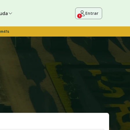
uda
Entrar
1
9m40s