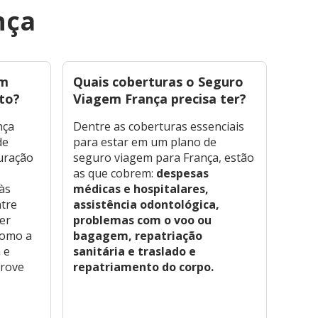
nça
em
Quais coberturas o Seguro
O qu
to?
Viagem França precisa ter?
na F
nça
Dentre as coberturas essenciais
Para 
de
para estar em um plano de
neces
duração
seguro viagem para França, estão
um s
as que cobrem:
despesas
mínim
às
médicas e hospitalares,
despe
ntre
assistência odontológica,
e, de
er
problemas com o voo ou
um v
romo a
bagagem, repatriação
exigi
 e
sanitária e traslado e
finan
prove
repatriamento do corpo.
rese
!