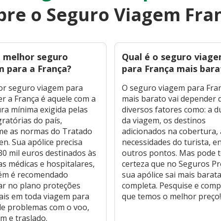
bre o Seguro Viagem Fra
o melhor seguro
Qual é o seguro viag
m para a França?
para França mais bara
or seguro viagem para
O seguro viagem para Fra
r a França é aquele com a
mais barato vai depender 
ra mínima exigida pelas
diversos fatores como: a 
gratórias do país,
da viagem, os destinos
me as normas do Tratado
adicionados na cobertura, 
n. Sua apólice precisa
necessidades do turista, e
30 mil euros destinados às
outros pontos. Mas pode t
s médicas e hospitalares,
certeza que no Seguros P
ém é recomendado
sua apólice sai mais barata
ar no plano proteções
completa. Pesquise e com
ais em toda viagem para
que temos o melhor preço
de problemas com o voo,
 e traslado.