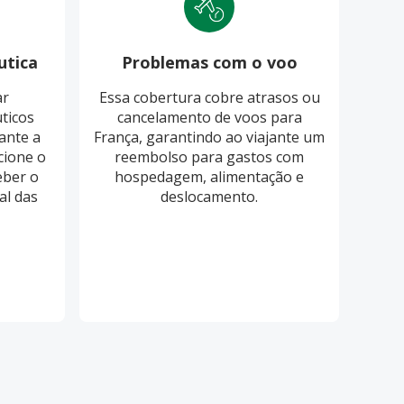
utica
Problemas com o voo
Pro
ar
Essa cobertura cobre atrasos ou
O S
ticos
cancelamento de voos para
cobri
ante a
França, garantindo ao viajante um
ba
cione o
reembolso para gastos com
eber o
hospedagem, alimentação e
re
al das
deslocamento.