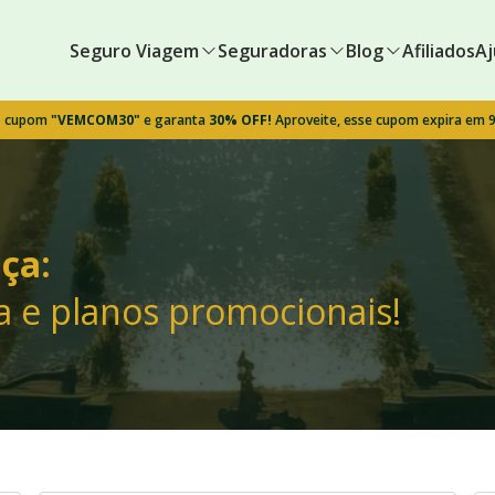
Seguro Viagem
Seguradoras
Blog
Afiliados
Aj
o cupom
"VEMCOM30"
e garanta
30% OFF!
Aproveite, esse cupom expira em 
ça:
a e planos promocionais!
!