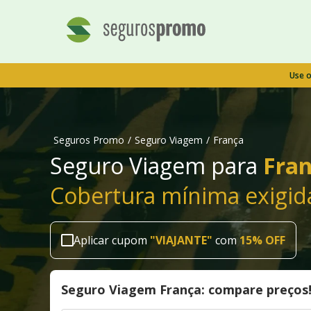
Use 
Seguros Promo
/
Seguro Viagem
/
França
Seguro Viagem para
Fran
Cobertura mínima exigid
Aplicar cupom
"
VIAJANTE
"
com
15% OFF
Seguro Viagem França: compare preços