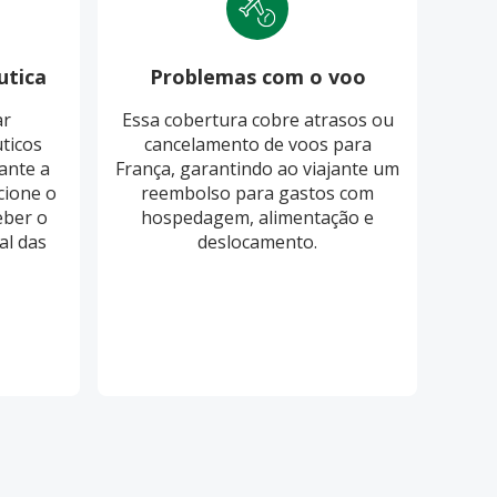
utica
Problemas com o voo
Pro
ar
Essa cobertura cobre atrasos ou
O S
ticos
cancelamento de voos para
cobri
ante a
França, garantindo ao viajante um
ba
cione o
reembolso para gastos com
eber o
hospedagem, alimentação e
re
al das
deslocamento.