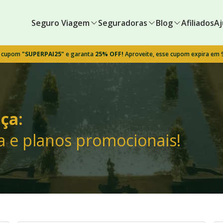
Seguro Viagem
Seguradoras
Blog
Afiliados
Aj
o cupom
"SUPERPAI25"
e garanta
25% OFF!
Aproveite, esse cupom expira em
ça:
a e planos promocionais!
!