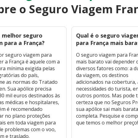
bre o Seguro Viagem Fra
o melhor seguro
Qual é o seguro viag
m para a França?
para França mais bara
or seguro viagem para
O seguro viagem para Fra
r a França é aquele com a
mais barato vai depender 
ra mínima exigida pelas
diversos fatores como: a 
gratórias do país,
da viagem, os destinos
me as normas do Tratado
adicionados na cobertura, 
n. Sua apólice precisa
necessidades do turista, e
30 mil euros destinados às
outros pontos. Mas pode t
s médicas e hospitalares,
certeza que no Seguros P
ém é recomendado
sua apólice sai mais barata
ar no plano proteções
completa. Pesquise e com
ais em toda viagem para
que temos o melhor preço
de problemas com o voo,
 e traslado.