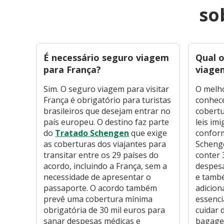
so
É necessário seguro viagem
Qual 
para França?
viage
Sim. O seguro viagem para visitar
O melh
França é obrigatório para turistas
conhece
brasileiros que desejam entrar no
cobertu
país europeu. O destino faz parte
leis imi
do
Tratado Schengen
que exige
confor
as coberturas dos viajantes para
Schenge
transitar entre os 29 países do
conter 
acordo, incluindo a França, sem a
despesa
necessidade de apresentar o
e tamb
passaporte. O acordo também
adicion
prevê uma cobertura mínima
essenci
obrigatória de 30 mil euros para
cuidar 
sanar despesas médicas e
bagagem