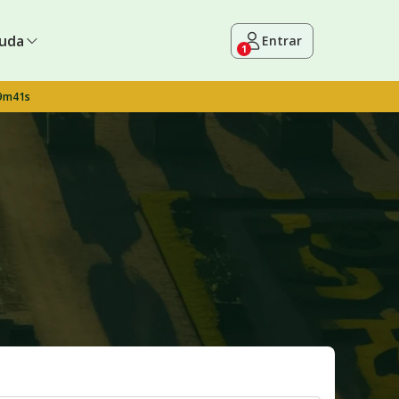
uda
Entrar
1
 9m40s