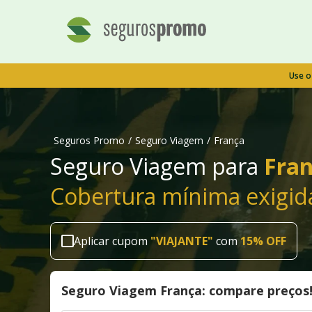
Use 
Seguros Promo
/
Seguro Viagem
/
França
Seguro Viagem para
Fran
Cobertura mínima exigid
Aplicar cupom
"
VIAJANTE
"
com
15% OFF
Seguro Viagem França: compare preços