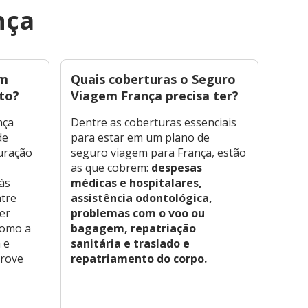
nça
em
Quais coberturas o Seguro
O qu
to?
Viagem França precisa ter?
na F
nça
Dentre as coberturas essenciais
Para 
de
para estar em um plano de
neces
duração
seguro viagem para França, estão
um s
as que cobrem:
despesas
mínim
às
médicas e hospitalares,
despe
ntre
assistência odontológica,
e, de
er
problemas com o voo ou
um v
romo a
bagagem, repatriação
exigi
 e
sanitária e traslado e
finan
prove
repatriamento do corpo.
rese
!