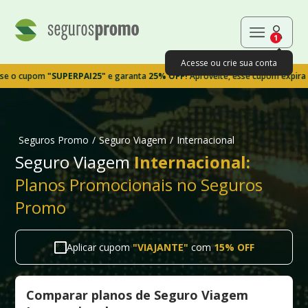
1
Acesse ou crie sua conta
pom
"SUPERPAI25"
e garanta
25% OFF!
Aproveite, esse cupom expira em 9m3
Seguros Promo
/
Seguro Viagem
/
Internacional
Seguro Viagem
Internacional:
Planos Promocionais no Seguros
Promo
Aplicar cupom
"
VIAJANTE
"
com
15% OFF
Comparar planos de Seguro Viagem