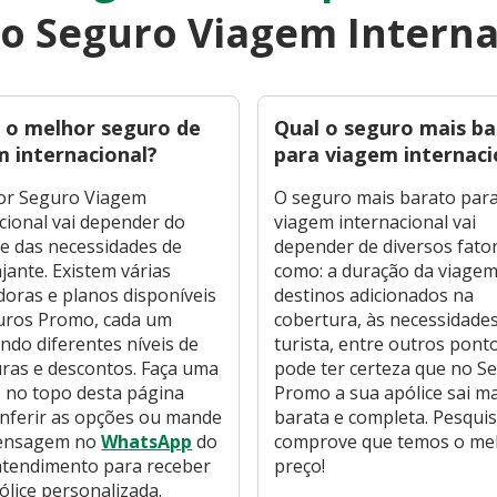
 o Seguro Viagem Interna
é o melhor seguro de
Qual o seguro mais b
m internacional?
para viagem internaci
or Seguro Viagem
O seguro mais barato par
cional vai depender do
viagem internacional vai
 e das necessidades de
depender de diversos fato
ajante. Existem várias
como: a duração da viagem
oras e planos disponíveis
destinos adicionados na
uros Promo, cada um
cobertura, às necessidade
ndo diferentes níveis de
turista, entre outros pont
ras e descontos. Faça uma
pode ter certeza que no S
 no topo desta página
Promo a sua apólice sai ma
nferir as opções ou mande
barata e completa. Pesquis
ensagem no
WhatsApp
do
comprove que temos o me
atendimento para receber
preço!
lice personalizada.