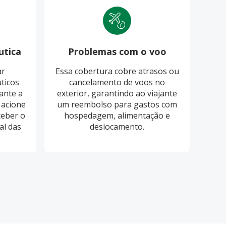
utica
Problemas com o voo
Pro
ar
Essa cobertura cobre atrasos ou
O S
ticos
cancelamento de voos no
cobri
ante a
exterior, garantindo ao viajante
ba
 acione
um reembolso para gastos com
ceber o
hospedagem, alimentação e
re
al das
deslocamento.