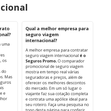
cional
arato
Qual a melhor empresa para
onal?
seguro viagem
internacional?
a uma
A melhor empresa para contratar
res
seguro viagem internacional
é o
, os
Seguros Promo.
O comparador
promocional de seguro viagem
s do
mostra em tempo real várias
os. Mas
seguradoras e preços, além de
eguros
oferecer os melhores descontos
is
do mercado. Em um só lugar o
e e
viajante faz sua cotação completa
lhor
e contrata uma apólice ideal para
seu roteiro. Faça uma pesquisa no
topo desta página para conferir