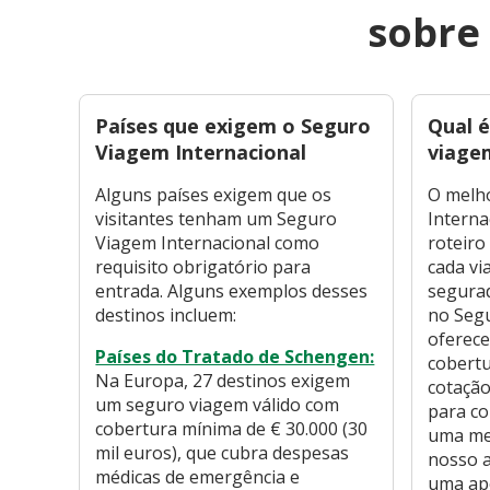
sobre
Países que exigem o Seguro
Qual 
Viagem Internacional
viage
Alguns países exigem que os
O melh
visitantes tenham um Seguro
Interna
Viagem Internacional como
roteiro
requisito obrigatório para
cada vi
entrada. Alguns exemplos desses
segurad
destinos incluem:
no Seg
oferece
Países do Tratado de Schengen:
cobertu
Na Europa, 27 destinos exigem
cotação
um seguro viagem válido com
para co
cobertura mínima de € 30.000 (30
uma m
mil euros), que cubra despesas
nosso 
médicas de emergência e
uma apó