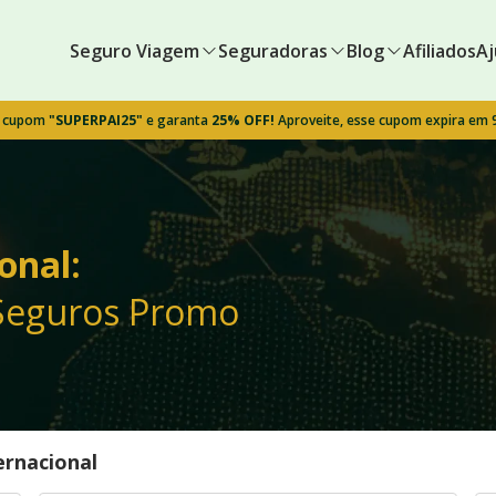
Seguro Viagem
Seguradoras
Blog
Afiliados
Aj
o cupom
"SUPERPAI25"
e garanta
25% OFF!
Aproveite, esse cupom expira em
onal:
 Seguros Promo
ernacional