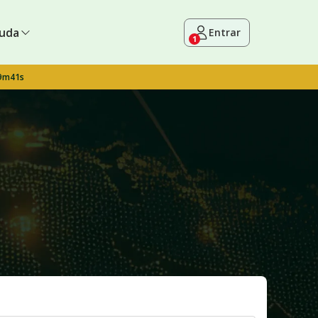
uda
Entrar
1
 9m40s