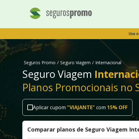
Use 
Seguros Promo
/
Seguro Viagem
/
Internacional
Seguro Viagem
Internaci
Planos Promocionais no
Aplicar cupom
"
VIAJANTE
"
com
15% OFF
Comparar planos de Seguro Viagem Int