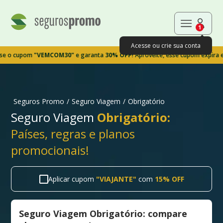
1
Acesse ou crie sua conta
upom
"VEMCOM30"
e garanta
30% OFF!
Aproveite, esse cupom expira em 9m
Seguros Promo
/
Seguro Viagem
/
Obrigatório
Seguro Viagem
Obrigatório:
Países, regras e planos
promocionais!
Aplicar cupom
"
VIAJANTE
"
com
15% OFF
Seguro Viagem Obrigatório: compare