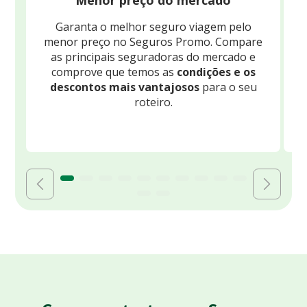
Menor preço do mercado
Garanta o melhor seguro viagem pelo
O
menor preço no Seguros Promo. Compare
c
as principais seguradoras do mercado e
comprove que temos as
condições e os
descontos mais vantajosos
para o seu
B
roteiro.