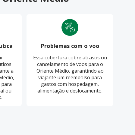
utica
Problemas com o voo
Pro
ar
Essa cobertura cobre atrasos ou
O S
ticos
cancelamento de voos para o
cobri
ante a
Oriente Médio, garantindo ao
ba
Médio,
viajante um reembolso para
 para
gastos com hospedagem,
re
al ou
alimentação e deslocamento.
.