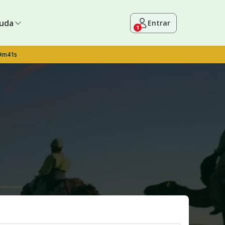
uda
Entrar
1
 9m40s