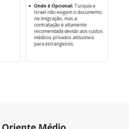
Onde é Opcional:
Turquia e
pon
Israel não exigem o documento
est
na imigração, mas a
Ris
contratação é altamente
do 
recomendada devido aos custos
cul
médicos privados altíssimos
cha
para estrangeiros.
ins
int
 Oriente Médio