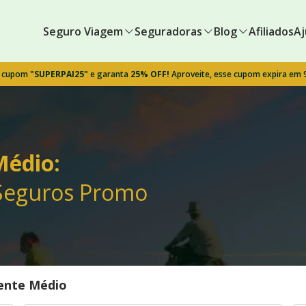
Seguro Viagem
Seguradoras
Blog
Afiliados
Aj
o cupom
"SUPERPAI25"
e garanta
25% OFF!
Aproveite, esse cupom expira em
Médio:
 Seguros Promo
ente Médio