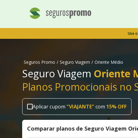
Use 
Seguros Promo
/
Seguro Viagem
/
Oriente Médio
Seguro Viagem
Oriente 
Planos Promocionais no
Aplicar cupom
"
VIAJANTE
"
com
15% OFF
Comparar planos de Seguro Viagem Ori