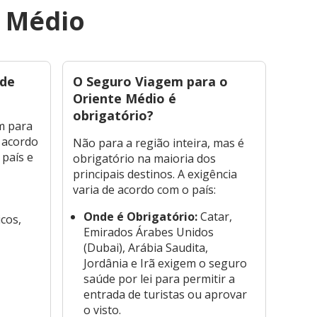
e Médio
 de
O Seguro Viagem para o
O se
Oriente Médio é
impo
obrigatório?
Orie
m para
e acordo
Não para a região inteira, mas é
O seg
 país e
obrigatório na maioria dos
Orien
principais destinos. A exigência
É e
varia de acordo com o país:
co
Onde é Obrigatório:
Catar,
Jor
cos,
Emirados Árabes Unidos
seg
(Dubai), Arábia Saudita,
par
Jordânia e Irã exigem o seguro
emi
saúde por lei para permitir a
Os 
entrada de turistas ou aprovar
alt
o visto.
méd