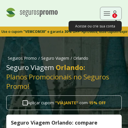
1
Acesse ou crie sua conta
 cupom
"VEMCOM30"
e garanta
30% OFF!
Aproveite, esse cupom expira em 9
Seguros Promo
/
Seguro Viagem
/
Orlando
Seguro Viagem
Orlando:
Planos Promocionais no Seguros
Promo!
Aplicar cupom
"
VIAJANTE
"
com
15% OFF
Seguro Viagem Orlando: compare