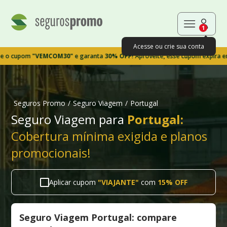
1
Acesse ou crie sua conta
pom
"VEMCOM30"
e garanta
30% OFF!
Aproveite, esse cupom expira em 9m39
Seguros Promo
/
Seguro Viagem
/
Portugal
Seguro Viagem para
Portugal:
Cobertura mínima exigida e planos
promocionais!
Aplicar cupom
"
VIAJANTE
"
com
15% OFF
Seguro Viagem Portugal: compare