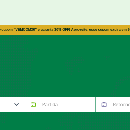
o cupom
"VEMCOM30"
e garanta
30% OFF!
Aproveite, esse cupom expira em 