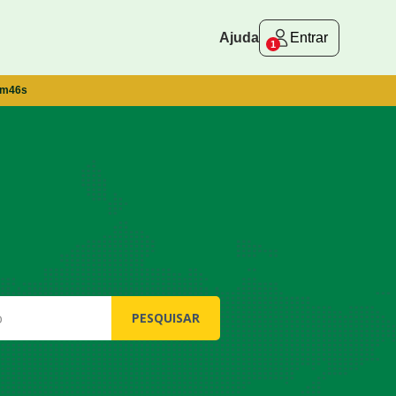
Entrar
Ajuda
1
9m46s
PESQUISAR