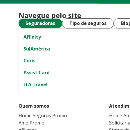
Navegue pelo site
Seguradoras
Tipo de seguros
Blo
Affinity
SulAmérica
Coris
Assist Card
ITA Travel
Quem somos
Atendim
Home Seguros Promo
Home At
Amo Promo
Solicitar