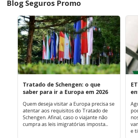
Blog Seguros Promo
Tratado de Schengen: o que
ET
saber para ir a Europa em 2026
en
Quem deseja visitar a Europa precisa se
Ago
atentar aos requisitos do Tratado de
pod
Schengen. Afinal, caso o viajante não
nos
cumpra as leis imigratórias imposta...
vam
e ti