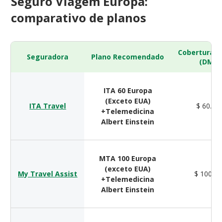
Seguro Viagem Europa:
comparativo de planos
Cobertura 
Seguradora
Plano Recomendado
(DMH)
ITA 60 Europa
(Exceto EUA)
ITA Travel
$ 60.00
+Telemedicina
Albert Einstein
MTA 100 Europa
(exceto EUA)
My Travel Assist
$ 100.0
+Telemedicina
Albert Einstein