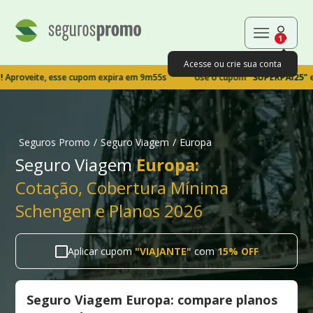
1
Acesse ou crie sua conta
ite, esse cupom expira em 9m54s
Use o cupom
"SUPERPAI25"
e garan
Seguros Promo
/
Seguro Viagem
/
Europa
Seguro Viagem
Europa:
Cotação, Cobertura Mínima
Schengen e Planos 2026
Aplicar cupom
"
VIAJANTE
"
com
15% OFF
Seguro Viagem Europa: compare planos