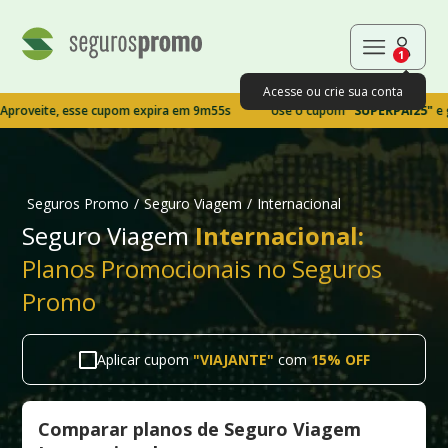
1
Acesse ou crie sua conta
e, esse cupom expira em 9m54s
Use o cupom
"SUPERPAI25"
e garanta
Seguros Promo
/
Seguro Viagem
/
Internacional
Seguro Viagem
Internacional:
Planos Promocionais no Seguros
Promo
Aplicar cupom
"
VIAJANTE
"
com
15% OFF
Comparar planos de Seguro Viagem