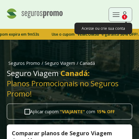
1
Acesse ou crie sua conta
pira em 9m52s
Use o cupom
"VEMCOM30"
e garanta
30% OFF!
Aprovei
Seguros Promo
/
Seguro Viagem
/
Canadá
Seguro Viagem
Canadá:
Planos Promocionais no Seguros
Promo!
Aplicar cupom
"
VIAJANTE
"
com
15% OFF
Comparar planos de Seguro Viagem