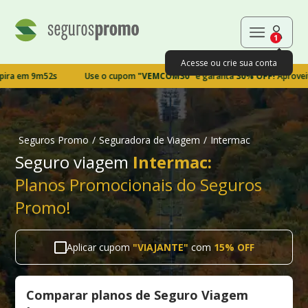
1
Acesse ou crie sua conta
m 9m52s
Use o cupom
"VEMCOM30"
e garanta
30% OFF!
Aproveite, ess
Seguros Promo
/
Seguradora de Viagem
/
Intermac
Seguro viagem
Intermac:
Planos Promocionais do Seguros
Promo!
Aplicar cupom
"
VIAJANTE
"
com
15% OFF
Comparar planos de Seguro Viagem