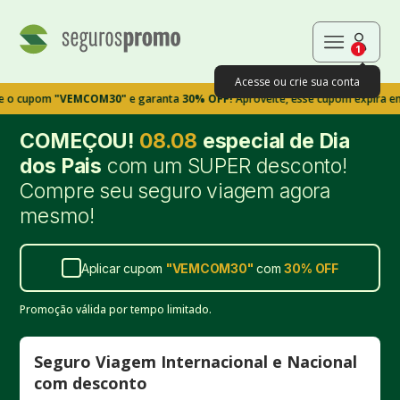
1
Acesse ou crie sua conta
om
"VEMCOM30"
e garanta
30% OFF!
Aproveite, esse cupom expira em 9m39s
COMEÇOU!
08.08
especial de Dia
dos Pais
com um SUPER desconto!
Compre seu seguro viagem agora
mesmo!
Aplicar cupom
"
VEMCOM30
"
com
30%
OFF
Promoção válida por tempo limitado.
Seguro Viagem Internacional e Nacional
com desconto