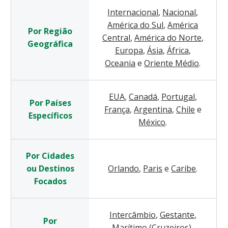
Internacional
,
Nacional
,
América do Sul
,
América
Por Região
Central
,
América do Norte
,
Geográfica
Europa
,
Ásia
,
África
,
Oceania
e
Oriente Médio
.
EUA
,
Canadá
,
Portugal
,
Por Países
França
,
Argentina
,
Chile
e
Específicos
México
.
Por Cidades
ou Destinos
Orlando
,
Paris
e
Caribe
.
Focados
Intercâmbio
,
Gestante
,
Por
Marítimo (Cruzeiros)
,