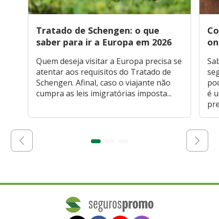
Tratado de Schengen: o que
Co
saber para ir a Europa em 2026
on
Quem deseja visitar a Europa precisa se
Sa
atentar aos requisitos do Tratado de
seg
Schengen. Afinal, caso o viajante não
po
cumpra as leis imigratórias imposta...
é 
pre