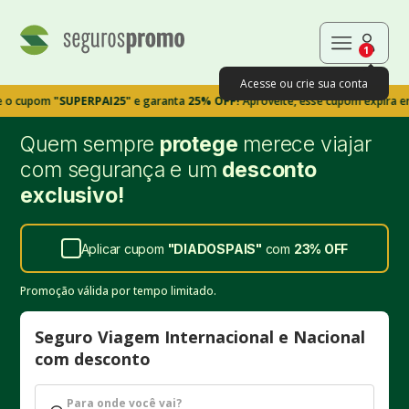
1
Acesse ou crie sua conta
om
"SUPERPAI25"
e garanta
25% OFF!
Aproveite, esse cupom expira em 9m39s
Quem sempre
protege
merece viajar
com segurança e um
desconto
exclusivo!
Aplicar cupom
"
DIADOSPAIS
"
com
23%
OFF
Promoção válida por tempo limitado.
Seguro Viagem Internacional e Nacional
com desconto
Para onde você vai?