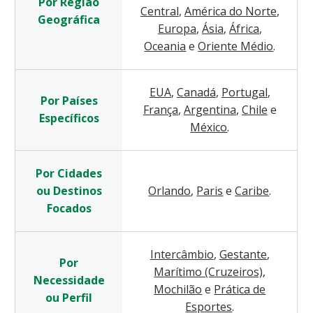
Por Região
Central
,
América do Norte
,
Geográfica
Europa
,
Ásia
,
África
,
Oceania
e
Oriente Médio
.
EUA
,
Canadá
,
Portugal
,
Por Países
França
,
Argentina
,
Chile
e
Específicos
México
.
Por Cidades
ou Destinos
Orlando
,
Paris
e
Caribe
.
Focados
Intercâmbio
,
Gestante
,
Por
Marítimo (Cruzeiros)
,
Necessidade
Mochilão
e
Prática de
ou Perfil
Esportes
.