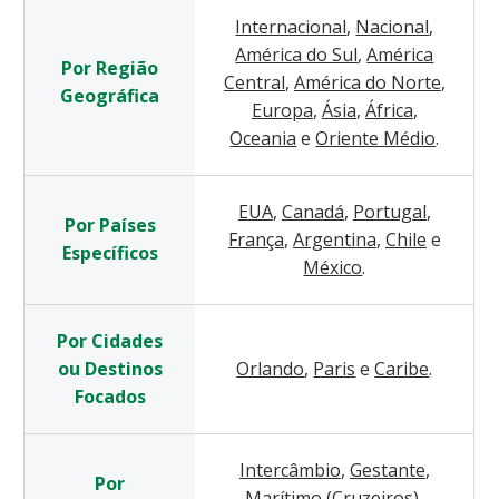
Internacional
,
Nacional
,
América do Sul
,
América
Por Região
Central
,
América do Norte
,
Geográfica
Europa
,
Ásia
,
África
,
Oceania
e
Oriente Médio
.
EUA
,
Canadá
,
Portugal
,
Por Países
França
,
Argentina
,
Chile
e
Específicos
México
.
Por Cidades
ou Destinos
Orlando
,
Paris
e
Caribe
.
Focados
Intercâmbio
,
Gestante
,
Por
Marítimo (Cruzeiros)
,