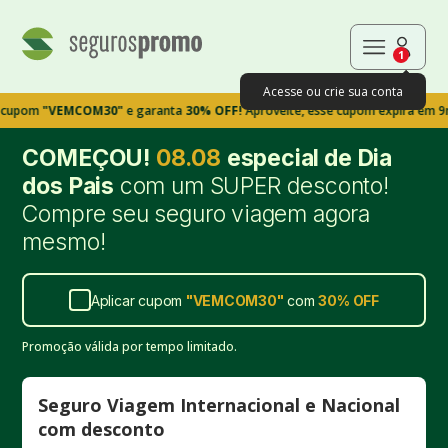
1
Acesse ou crie sua conta
"VEMCOM30"
e garanta
30% OFF!
Aproveite, esse cupom expira em 9m39s
COMEÇOU!
08.08
especial de Dia
dos Pais
com um SUPER desconto!
Compre seu seguro viagem agora
mesmo!
Aplicar cupom
"
VEMCOM30
"
com
30%
OFF
Promoção válida por tempo limitado.
Seguro Viagem Internacional e Nacional
com desconto