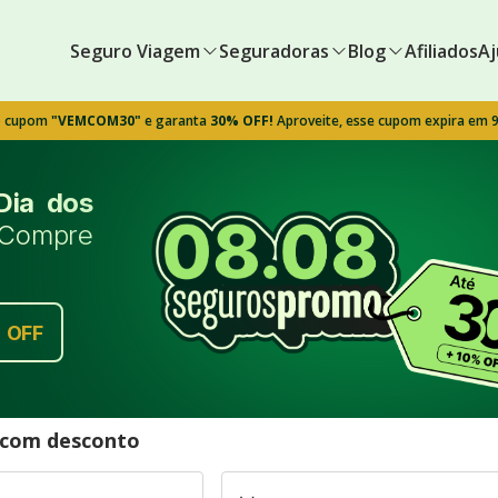
Seguro Viagem
Seguradoras
Blog
Afiliados
Aj
o cupom
"VEMCOM30"
e garanta
30% OFF!
Aproveite, esse cupom expira em 
Dia dos
Compre
%
OFF
l com desconto