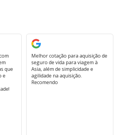
 com
Melhor cotação para aquisição de
Cont
bem
seguro de vida para viagem à
plata
as que
Asia, além de simplicidade e
fora,
o e
agilidade na aquisição.
usar
Recomendo
viage
dade!
atend
marc
hospi
usar,
reem
farmá
tamb