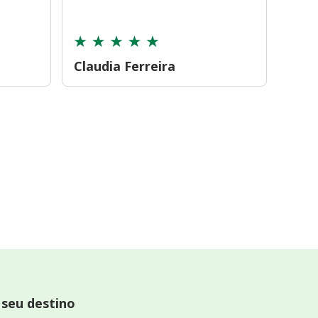
cont
Claudia Ferreira
Car
 seu destino