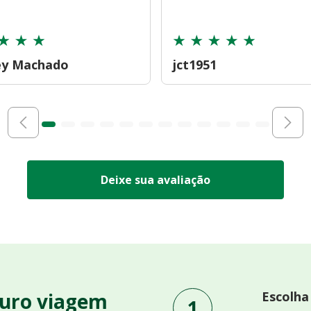
ey Machado
jct1951
Deixe sua avaliação
uro viagem
Escolha
1