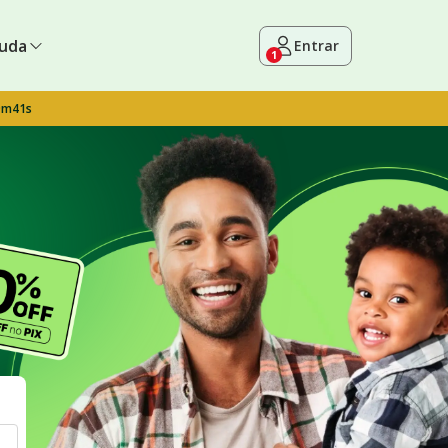
uda
Entrar
1
9m40s