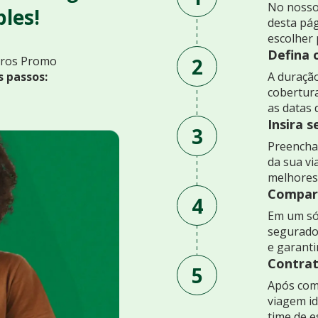
No nosso
les!
desta pág
escolher 
Defina 
2
uros Promo
s passos:
A duração
cobertur
as datas 
Insira 
3
Preencha 
da sua v
melhores
Compare
4
Em um só
segurado
e garant
Contrat
5
Após comp
viagem id
time de e