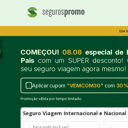
Use 
COMEÇOU!
08.08
especial de 
Pais
com um SUPER desconto! 
seu seguro viagem agora mesmo!
Aplicar cupom
"
VEMCOM30
"
com
30
Promoção válida por tempo limitado.
Seguro Viagem Internacional e Naciona
Para onde você vai?