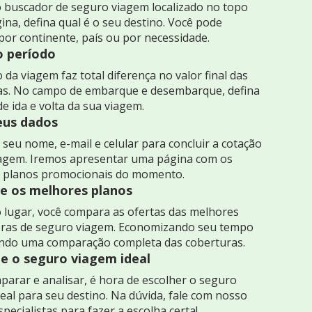
 buscador de seguro viagem localizado no topo
ina, defina qual é o seu destino. Você pode
por continente, país ou por necessidade.
o período
 da viagem faz total diferença no valor final das
as. No campo de embarque e desembarque, defina
de ida e volta da sua viagem.
seus dados
seu nome, e-mail e celular para concluir a cotação
iagem. Iremos apresentar uma página com os
 planos promocionais do momento.
 os melhores planos
 lugar, você compara as ofertas das melhores
ras de seguro viagem. Economizando seu tempo
indo uma comparação completa das coberturas.
e o seguro viagem ideal
arar e analisar, é hora de escolher o seguro
eal para seu destino. Na dúvida, fale com nosso
specialistas para fazer a escolha certa!