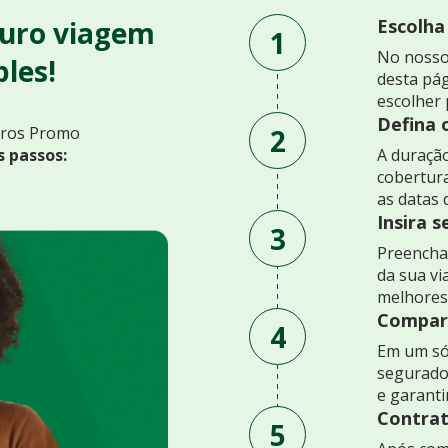
uro viagem
Escolha
1
No nosso
les!
desta pág
escolher 
Defina 
2
uros Promo
s passos:
A duração
cobertur
as datas 
Insira 
3
Preencha 
da sua v
melhores
Compare
4
Em um só
segurado
e garant
Contrat
5