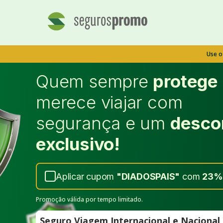
Use 
Quem sempre
protege
merece viajar com
segurança e um
desco
exclusivo!
Aplicar cupom
"
DIADOSPAIS
"
com
23%
Promoção válida por tempo limitado.
Seguro Viagem Internacional e Naciona