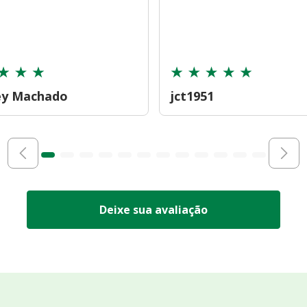
ey Machado
jct1951
Deixe sua avaliação