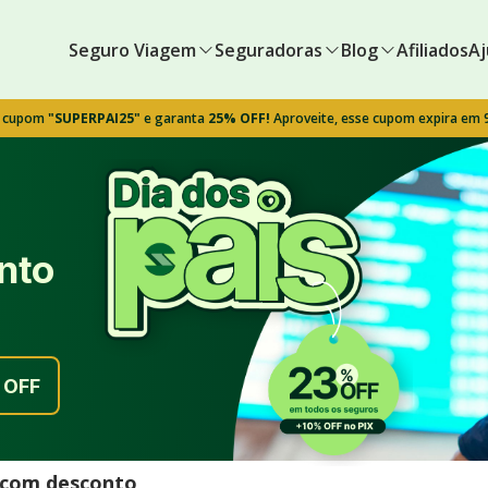
Seguro Viagem
Seguradoras
Blog
Afiliados
Aj
o cupom
"SUPERPAI25"
e garanta
25% OFF!
Aproveite, esse cupom expira em
nto
OFF
l com desconto