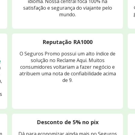
idioma. Nossa central foca 100% na
satisfação e segurança do viajante pelo
mundo.
Reputação RA1000
O Seguros Promo possui um alto índice de
solução no Reclame Aqui. Muitos
o
consumidores voltariam a fazer negócio e
m
atribuem uma nota de confiabilidade acima
m
de 9.
,
s
Desconto de 5% no pix
m
Dá para economizar ainda mais no Seguros