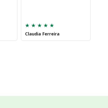
farmá
tamb
cont
Claudia Ferreira
Car