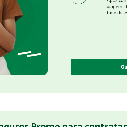
Após comp
viagem id
time de e
Qu
Seguros Promo para contrata