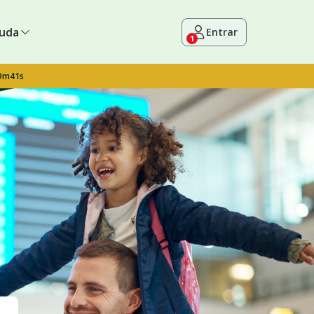
uda
Entrar
1
 9m40s