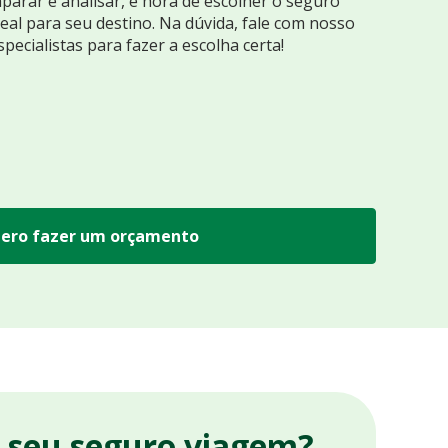
arar e analisar, é hora de escolher o seguro
eal para seu destino. Na dúvida, fale com nosso
specialistas para fazer a escolha certa!
ero fazer um orçamento
r seu seguro viagem?