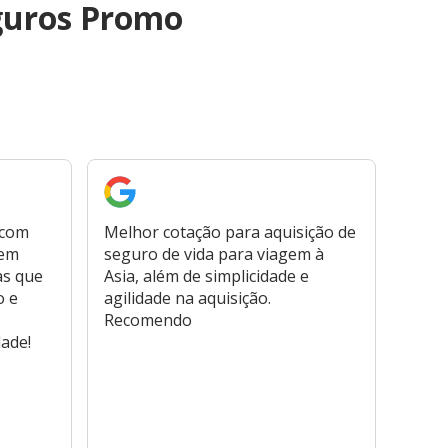
guros Promo
 com
Melhor cotação para aquisição de
Cont
bem
seguro de vida para viagem à
plata
as que
Asia, além de simplicidade e
fora,
o e
agilidade na aquisição.
usar
Recomendo
viage
dade!
atend
marc
hospi
usar,
reem