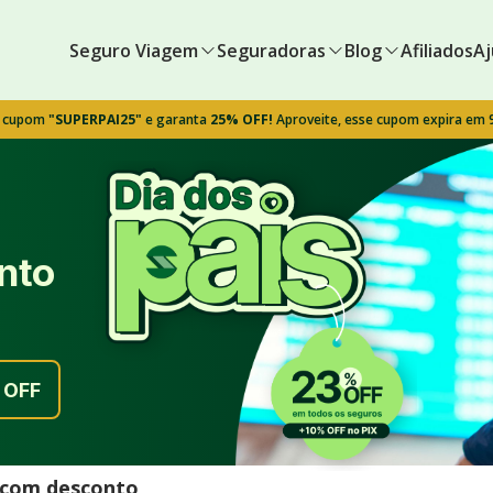
Seguro Viagem
Seguradoras
Blog
Afiliados
Aj
o cupom
"SUPERPAI25"
e garanta
25% OFF!
Aproveite, esse cupom expira em
nto
OFF
l com desconto