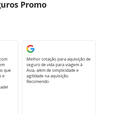
guros Promo
 com
Melhor cotação para aquisição de
Cont
bem
seguro de vida para viagem à
plata
as que
Asia, além de simplicidade e
fora,
o e
agilidade na aquisição.
usar
Recomendo
viage
dade!
atend
marc
hospi
usar,
reem