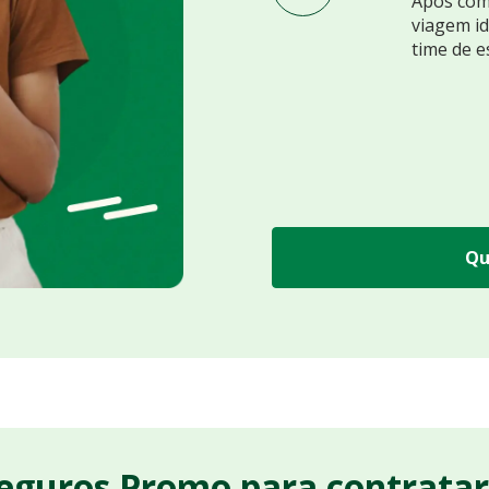
Após comp
viagem id
time de e
Qu
Seguros Promo para contrata