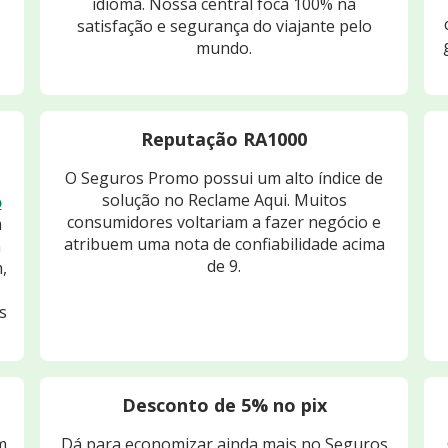
idioma. Nossa central foca 100% na
satisfação e segurança do viajante pelo
mundo.
Reputação RA1000
O Seguros Promo possui um alto índice de
solução no Reclame Aqui. Muitos
o
consumidores voltariam a fazer negócio e
m
atribuem uma nota de confiabilidade acima
m
de 9.
,
s
Desconto de 5% no pix
m
Dá para economizar ainda mais no Seguros