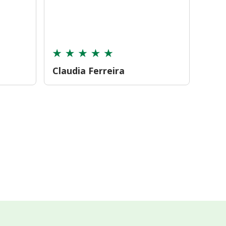
farmá
tamb
cont
Claudia Ferreira
Car