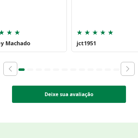
ey Machado
jct1951
Deixe sua avaliação