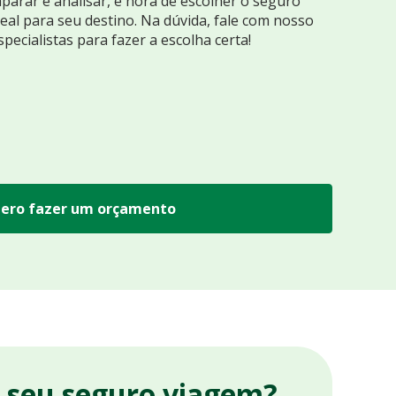
arar e analisar, é hora de escolher o seguro
eal para seu destino. Na dúvida, fale com nosso
specialistas para fazer a escolha certa!
ero fazer um orçamento
r seu seguro viagem?