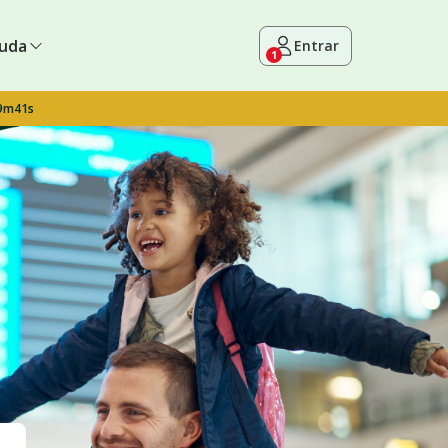
uda
Entrar
1
 9m40s