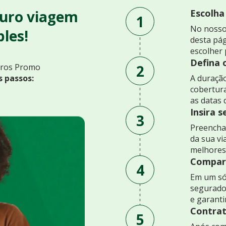
uro viagem
Escolha
1
No nosso
les!
desta pág
escolher 
Defina 
2
uros Promo
s passos:
A duração
cobertur
as datas 
Insira 
3
Preencha 
da sua v
melhores
Compare
4
Em um só
segurado
e garant
Contrat
5