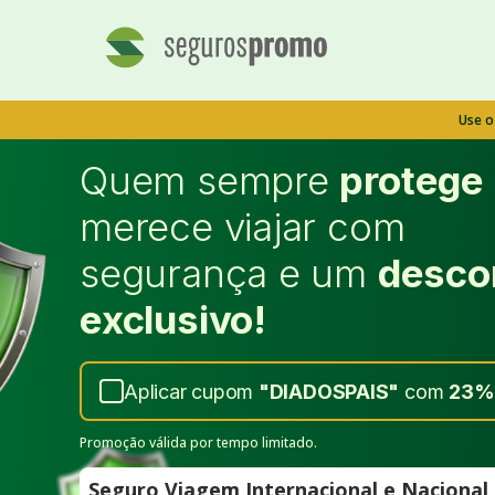
Use 
Quem sempre
protege
merece viajar com
segurança e um
desco
exclusivo!
Aplicar cupom
"
DIADOSPAIS
"
com
23%
Promoção válida por tempo limitado.
Seguro Viagem Internacional e Naciona