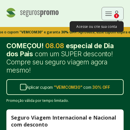
1
Acesse ou crie sua conta
pom
"VEMCOM30"
e garanta
30% OFF!
Aproveite, esse cupom expira em 9m39
COMEÇOU!
08.08
especial de Dia
dos Pais
com um SUPER desconto!
Compre seu seguro viagem agora
mesmo!
Aplicar cupom
"
VEMCOM30
"
com
30%
OFF
Promoção válida por tempo limitado.
Seguro Viagem Internacional e Nacional
com desconto