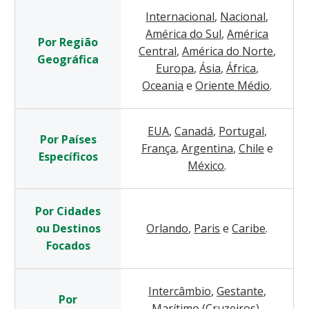
Internacional
,
Nacional
,
América do Sul
,
América
Por Região
Central
,
América do Norte
,
Geográfica
Europa
,
Ásia
,
África
,
Oceania
e
Oriente Médio
.
EUA
,
Canadá
,
Portugal
,
Por Países
França
,
Argentina
,
Chile
e
Específicos
México
.
Por Cidades
ou Destinos
Orlando
,
Paris
e
Caribe
.
Focados
Intercâmbio
,
Gestante
,
Por
Marítimo (Cruzeiros)
,