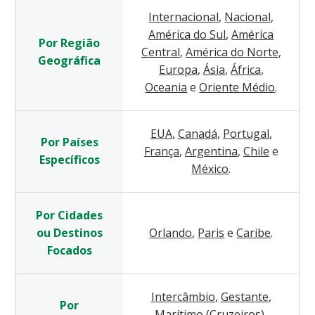
Internacional
,
Nacional
,
América do Sul
,
América
Por Região
Central
,
América do Norte
,
Geográfica
Europa
,
Ásia
,
África
,
Oceania
e
Oriente Médio
.
EUA
,
Canadá
,
Portugal
,
Por Países
França
,
Argentina
,
Chile
e
Específicos
México
.
Por Cidades
ou Destinos
Orlando
,
Paris
e
Caribe
.
Focados
Intercâmbio
,
Gestante
,
Por
Marítimo (Cruzeiros)
,