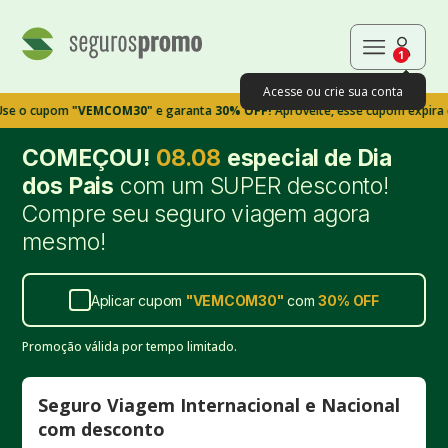
1
Acesse ou crie sua conta
pom
"VEMCOM30"
e garanta
30% OFF!
Aproveite, esse cupom expira em 9m3
COMEÇOU!
08.08
especial de Dia
dos Pais
com um SUPER desconto!
Compre seu seguro viagem agora
mesmo!
Aplicar cupom
"
VEMCOM30
"
com
30%
OFF
Promoção válida por tempo limitado.
Seguro Viagem Internacional e Nacional
com desconto