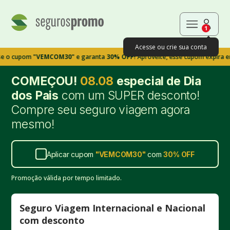
1
Acesse ou crie sua conta
pom
"VEMCOM30"
e garanta
30% OFF!
Aproveite, esse cupom expira em 9m39
COMEÇOU!
08.08
especial de Dia
dos Pais
com um SUPER desconto!
Compre seu seguro viagem agora
mesmo!
Aplicar cupom
"
VEMCOM30
"
com
30%
OFF
Promoção válida por tempo limitado.
Seguro Viagem Internacional e Nacional
com desconto