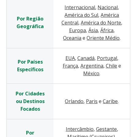
Internacional
,
Nacional
,
América do Sul
,
América
Por Região
Central
,
América do Norte
,
Geográfica
Europa
,
Ásia
,
África
,
Oceania
e
Oriente Médio
.
EUA
,
Canadá
,
Portugal
,
Por Países
França
,
Argentina
,
Chile
e
Específicos
México
.
Por Cidades
ou Destinos
Orlando
,
Paris
e
Caribe
.
Focados
Intercâmbio
,
Gestante
,
Por
Marítimo (Cruzeiros)
,