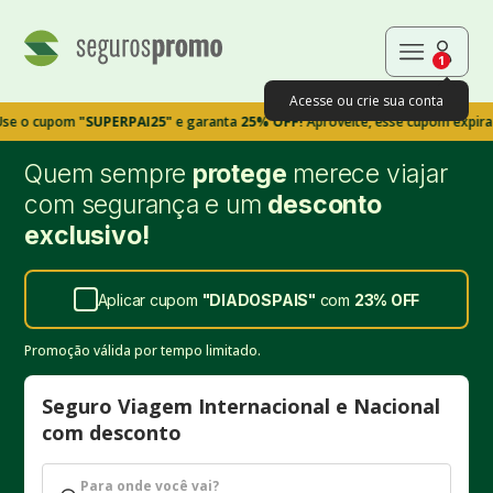
1
Acesse ou crie sua conta
upom
"SUPERPAI25"
e garanta
25% OFF!
Aproveite, esse cupom expira em 9m
Quem sempre
protege
merece viajar
com segurança e um
desconto
exclusivo!
Aplicar cupom
"
DIADOSPAIS
"
com
23%
OFF
Promoção válida por tempo limitado.
Seguro Viagem Internacional e Nacional
com desconto
Para onde você vai?