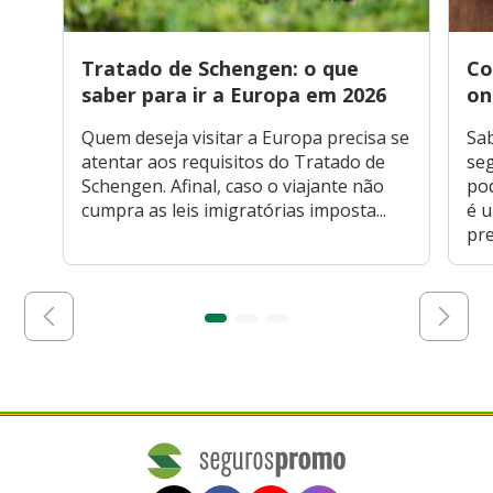
Tratado de Schengen: o que
Co
saber para ir a Europa em 2026
on
Quem deseja visitar a Europa precisa se
Sa
atentar aos requisitos do Tratado de
seg
Schengen. Afinal, caso o viajante não
po
cumpra as leis imigratórias imposta...
é 
pre