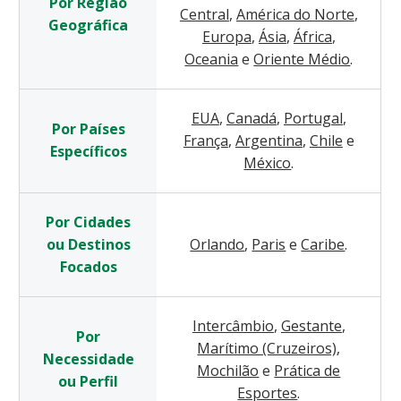
Por Região
Central
,
América do Norte
,
Geográfica
Europa
,
Ásia
,
África
,
Oceania
e
Oriente Médio
.
EUA
,
Canadá
,
Portugal
,
Por Países
França
,
Argentina
,
Chile
e
Específicos
México
.
Por Cidades
ou Destinos
Orlando
,
Paris
e
Caribe
.
Focados
Intercâmbio
,
Gestante
,
Por
Marítimo (Cruzeiros)
,
Necessidade
Mochilão
e
Prática de
ou Perfil
Esportes
.