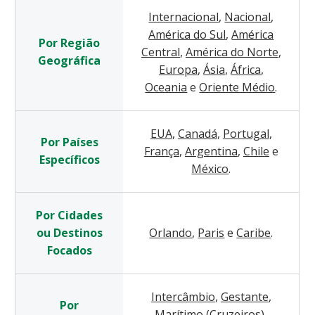
Internacional
,
Nacional
,
América do Sul
,
América
Por Região
Central
,
América do Norte
,
Geográfica
Europa
,
Ásia
,
África
,
Oceania
e
Oriente Médio
.
EUA
,
Canadá
,
Portugal
,
Por Países
França
,
Argentina
,
Chile
e
Específicos
México
.
Por Cidades
ou Destinos
Orlando
,
Paris
e
Caribe
.
Focados
Intercâmbio
,
Gestante
,
Por
Marítimo (Cruzeiros)
,