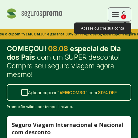
1
Acesse ou crie sua conta
pom
"VEMCOM30"
e garanta
30% OFF!
Aproveite, esse cupom expira em 9m39
COMEÇOU!
08.08
especial de Dia
dos Pais
com um SUPER desconto!
Compre seu seguro viagem agora
mesmo!
Aplicar cupom
"
VEMCOM30
"
com
30%
OFF
Promoção válida por tempo limitado.
Seguro Viagem Internacional e Nacional
com desconto