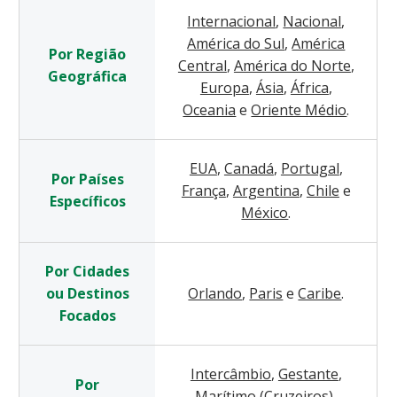
Internacional
,
Nacional
,
América do Sul
,
América
Por Região
Central
,
América do Norte
,
Geográfica
Europa
,
Ásia
,
África
,
Oceania
e
Oriente Médio
.
EUA
,
Canadá
,
Portugal
,
Por Países
França
,
Argentina
,
Chile
e
Específicos
México
.
Por Cidades
ou Destinos
Orlando
,
Paris
e
Caribe
.
Focados
Intercâmbio
,
Gestante
,
Por
Marítimo (Cruzeiros)
,