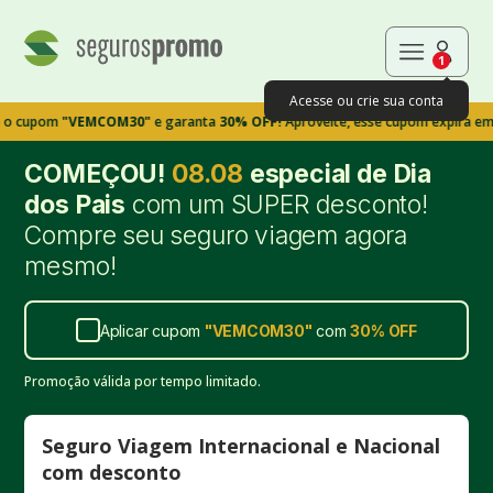
1
Acesse ou crie sua conta
om
"VEMCOM30"
e garanta
30% OFF!
Aproveite, esse cupom expira em 9m39s
COMEÇOU!
08.08
especial de Dia
dos Pais
com um SUPER desconto!
Compre seu seguro viagem agora
mesmo!
Aplicar cupom
"
VEMCOM30
"
com
30%
OFF
Promoção válida por tempo limitado.
Seguro Viagem Internacional e Nacional
com desconto