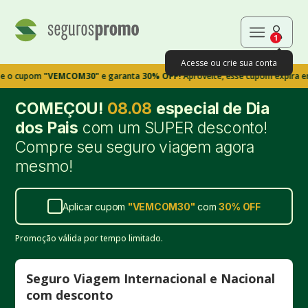
1
Acesse ou crie sua conta
pom
"VEMCOM30"
e garanta
30% OFF!
Aproveite, esse cupom expira em 9m39
COMEÇOU!
08.08
especial de Dia
dos Pais
com um SUPER desconto!
Compre seu seguro viagem agora
mesmo!
Aplicar cupom
"
VEMCOM30
"
com
30%
OFF
Promoção válida por tempo limitado.
Seguro Viagem Internacional e Nacional
com desconto