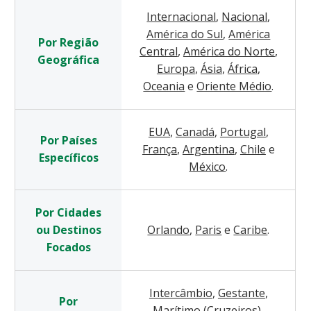
Internacional
,
Nacional
,
América do Sul
,
América
Por Região
Central
,
América do Norte
,
Geográfica
Europa
,
Ásia
,
África
,
Oceania
e
Oriente Médio
.
EUA
,
Canadá
,
Portugal
,
Por Países
França
,
Argentina
,
Chile
e
Específicos
México
.
Por Cidades
ou Destinos
Orlando
,
Paris
e
Caribe
.
Focados
Intercâmbio
,
Gestante
,
Por
Marítimo (Cruzeiros)
,