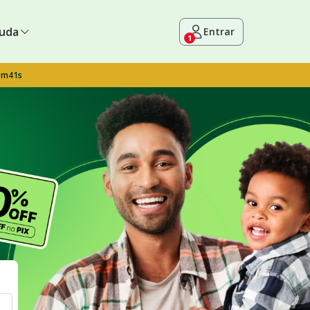
uda
Entrar
1
9m40s