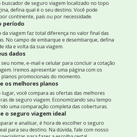
 buscador de seguro viagem localizado no topo
ina, defina qual é o seu destino. Você pode
por continente, país ou por necessidade.
o período
 da viagem faz total diferença no valor final das
as. No campo de embarque e desembarque, defina
de ida e volta da sua viagem.
seus dados
seu nome, e-mail e celular para concluir a cotação
iagem. Iremos apresentar uma página com os
 planos promocionais do momento.
 os melhores planos
 lugar, você compara as ofertas das melhores
ras de seguro viagem. Economizando seu tempo
indo uma comparação completa das coberturas.
e o seguro viagem ideal
arar e analisar, é hora de escolher o seguro
eal para seu destino. Na dúvida, fale com nosso
specialistas para fazer a escolha certa!