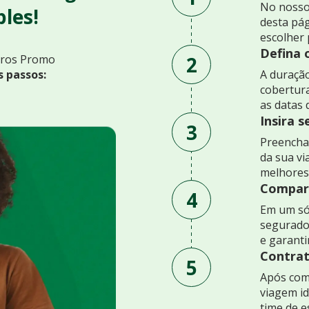
No nosso
les!
desta pág
escolher 
Defina 
2
uros Promo
s passos:
A duração
cobertur
as datas 
Insira 
3
Preencha 
da sua v
melhores
Compare
4
Em um só
segurado
e garant
Contrat
5
Após comp
viagem id
time de e