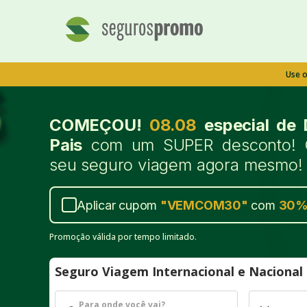
Use 
COMEÇOU!
08.08
especial de 
Pais
com um SUPER desconto! 
seu seguro viagem agora mesmo!
Aplicar cupom
"
VEMCOM30
"
com
30
Promoção válida por tempo limitado.
Seguro Viagem Internacional e Naciona
Para onde você vai?