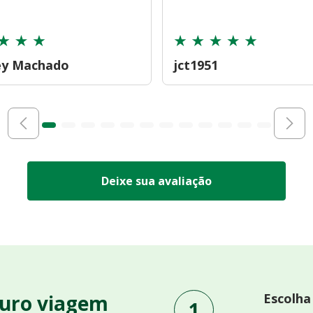
ey Machado
jct1951
Deixe sua avaliação
uro viagem
Escolha
1