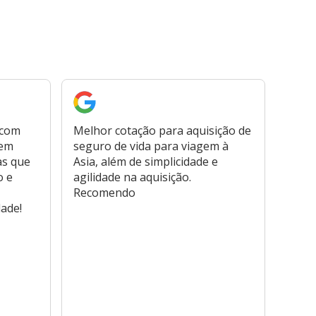
 com
Melhor cotação para aquisição de
Cont
bem
seguro de vida para viagem à
plata
as que
Asia, além de simplicidade e
fora,
o e
agilidade na aquisição.
usar
Recomendo
viage
dade!
atend
marc
hospi
usar,
reem
farmá
tamb