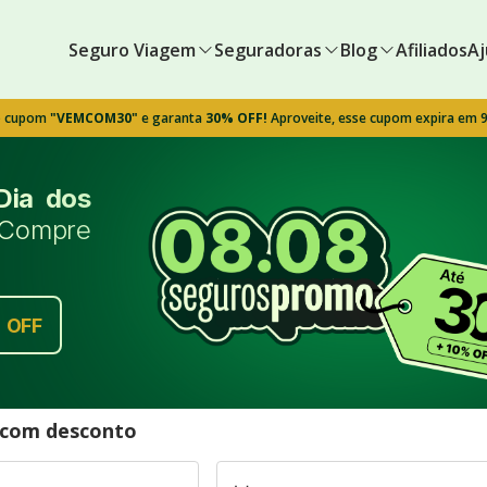
Seguro Viagem
Seguradoras
Blog
Afiliados
Aj
o cupom
"VEMCOM30"
e garanta
30% OFF!
Aproveite, esse cupom expira em 
Dia dos
Compre
%
OFF
l com desconto