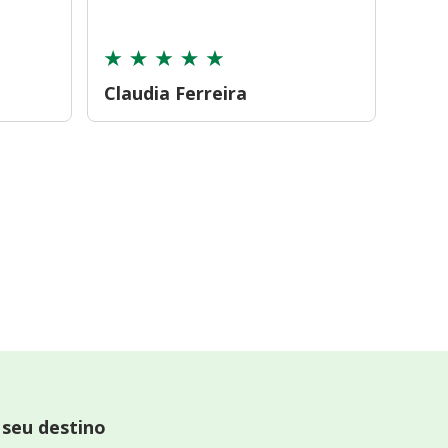
cont
Claudia Ferreira
Car
 seu destino