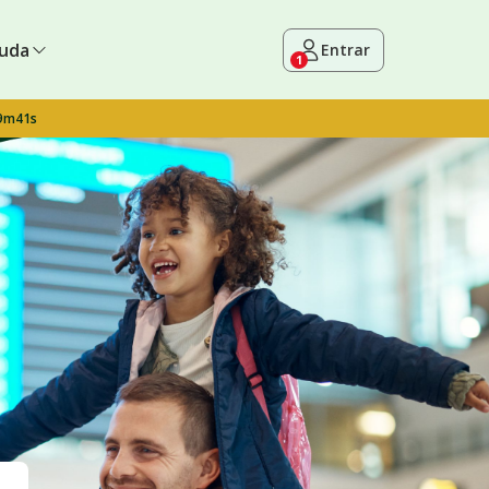
uda
Entrar
1
 9m40s