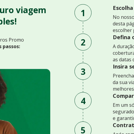
uro viagem
Escolha
1
No nosso
les!
desta pág
escolher 
Defina 
2
uros Promo
s passos:
A duração
cobertur
as datas 
Insira 
3
Preencha 
da sua v
melhores
Compare
4
Em um só
segurado
e garant
Contrat
5