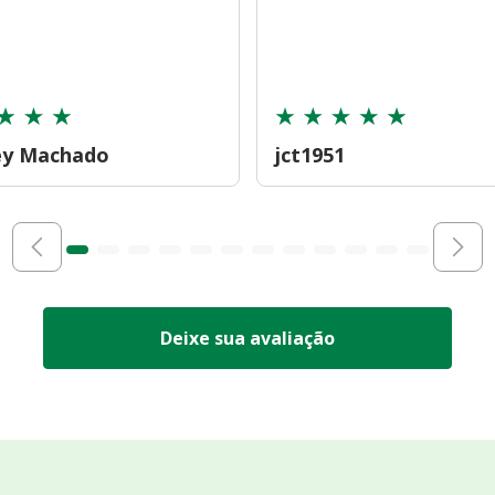
ey Machado
jct1951
Deixe sua avaliação