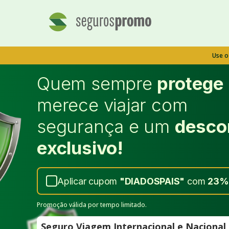
Use 
Quem sempre
protege
merece viajar com
segurança e um
desco
exclusivo!
Aplicar cupom
"
DIADOSPAIS
"
com
23%
Promoção válida por tempo limitado.
Seguro Viagem Internacional e Naciona