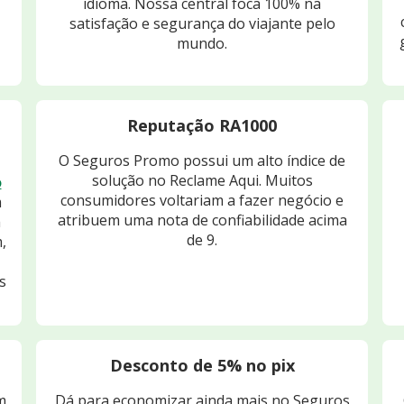
idioma. Nossa central foca 100% na
satisfação e segurança do viajante pelo
mundo.
Reputação RA1000
O Seguros Promo possui um alto índice de
solução no Reclame Aqui. Muitos
o
consumidores voltariam a fazer negócio e
m
atribuem uma nota de confiabilidade acima
m
de 9.
,
s
Desconto de 5% no pix
m
Dá para economizar ainda mais no Seguros