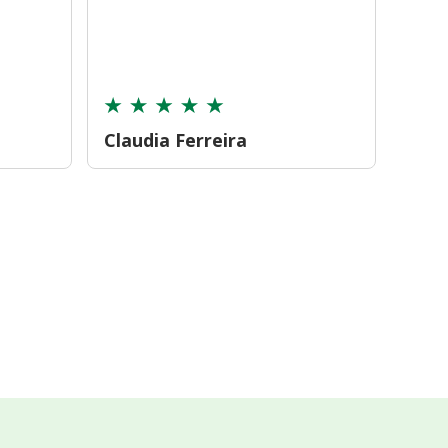
farmá
tamb
cont
Claudia Ferreira
Car