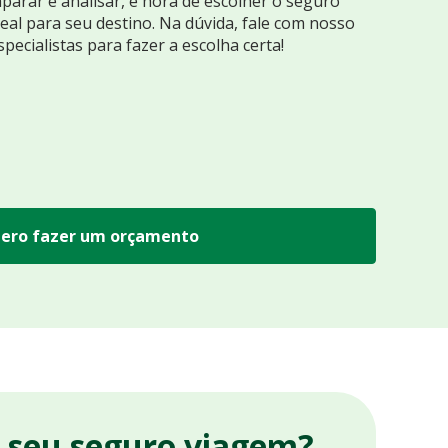
arar e analisar, é hora de escolher o seguro
eal para seu destino. Na dúvida, fale com nosso
specialistas para fazer a escolha certa!
ero fazer um orçamento
r seu seguro viagem?