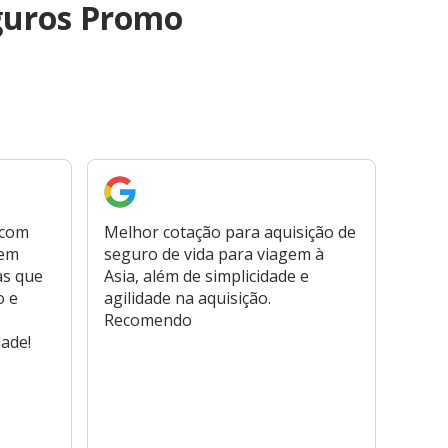
guros Promo
 com
Melhor cotação para aquisição de
Cont
bem
seguro de vida para viagem à
plata
as que
Asia, além de simplicidade e
fora,
o e
agilidade na aquisição.
usar
Recomendo
viage
dade!
atend
marc
hospi
usar,
reem