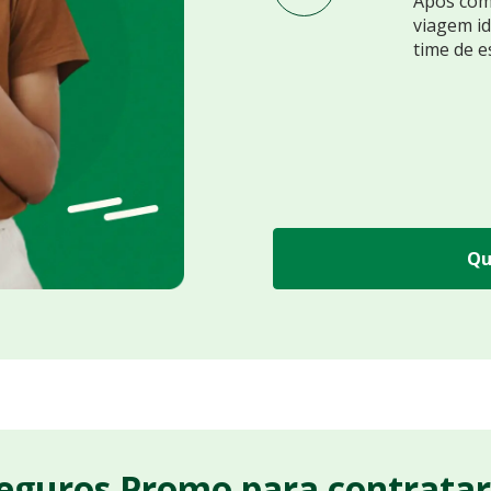
Após comp
viagem id
time de e
Qu
Seguros Promo para contrata