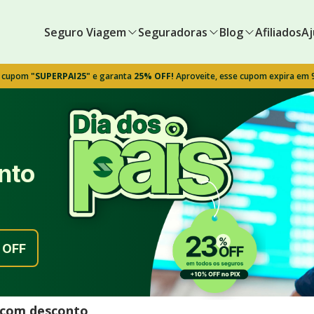
Seguro Viagem
Seguradoras
Blog
Afiliados
Aj
o cupom
"SUPERPAI25"
e garanta
25% OFF!
Aproveite, esse cupom expira em
nto
OFF
l com desconto